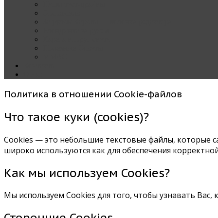
Наши тест-драйвы
Эксклюзив
За рулем Кареты — колонка редактора
Блондинка за рулем
Карета вокруг света
Полезные Советы
ММАС
Контакты
О нас
Политика в отношении Cookie-файлов
Что такое куки (cookies)?
Cookies — это небольшие текстовые файлы, которые са
широко используются как для обеспечения корректной
Как мы используем Cookies?
Мы используем Cookies для того, чтобы узнавать Вас
Сторонние Cookies