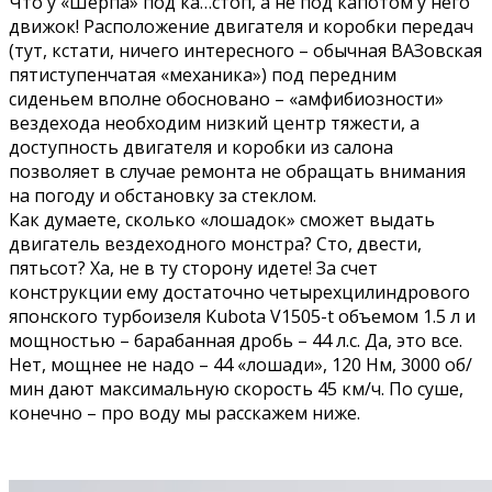
Что у «Шерпа» под ка…стоп, а не под капотом у него
движок! Расположение двигателя и коробки передач
(тут, кстати, ничего интересного – обычная ВАЗовская
пятиступенчатая «механика») под передним
сиденьем вполне обосновано – «амфибиозности»
вездехода необходим низкий центр тяжести, а
доступность двигателя и коробки из салона
позволяет в случае ремонта не обращать внимания
на погоду и обстановку за стеклом.
Как думаете, сколько «лошадок» сможет выдать
двигатель вездеходного монстра? Сто, двести,
пятьсот? Ха, не в ту сторону идете! За счет
конструкции ему достаточно четырехцилиндрового
японского турбоизеля Kubota V1505-t объемом 1.5 л и
мощностью – барабанная дробь – 44 л.с. Да, это все.
Нет, мощнее не надо – 44 «лошади», 120 Нм, 3000 об/
мин дают максимальную скорость 45 км/ч. По суше,
конечно – про воду мы расскажем ниже.