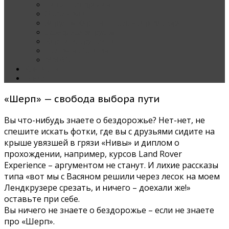
Наши тест-драйвы
Эксклюзив
За рулем Кареты — колонка редактора
Блондинка за рулем
Карета вокруг света
Полезные Советы
ММАС
Контакты
О нас
«Шерп» — свобода выбора пути
Вы что-нибудь знаете о бездорожье? Нет-нет, не
спешите искать фотки, где вы с друзьями сидите на
крыше увязшей в грязи «Нивы» и диплом о
прохождении, например, курсов Land Rover
Experience – аргументом не станут. И лихие рассказы
типа «вот мы с Васяном решили через лесок на моем
Лендкрузере срезать, и ничего – доехали же!»
оставьте при себе.
Вы ничего не знаете о бездорожье – если не знаете
про «Шерп».