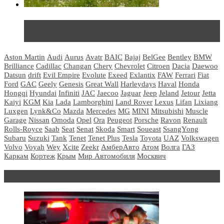
Не так страшен черт: мифы и реальность о ДЦ
LADA
Aston Martin
Audi
Aurus
Avatr
BAIC
Bajaj
BelGee
Bentley
BMW
Brilliance
Cadillac
Changan
Chery
Chevrolet
Citroen
Dacia
Daewoo
Datsun
drift
Evil Empire
Evolute
Exeed
Exlantix
FAW
Ferrari
Fiat
Ford
GAC
Geely
Genesis
Great Wall
Harleydays
Haval
Honda
Hongqi
Hyundai
Infiniti
JAC
Jaecoo
Jaguar
Jeep
Jeland
Jetour
Jetta
Kaiyi
KGM
Kia
Lada
Lamborghini
Land Rover
Lexus
Lifan
Lixiang
Luxgen
Lynk&Co
Mazda
Mercedes
MG
MINI
Mitsubishi
Muscle
Garage
Nissan
Omoda
Opel
Ora
Peugeot
Porsche
Ravon
Renault
Rolls-Royce
Saab
Seat
Senat
Skoda
Smart
Soueast
SsangYong
Subaru
Suzuki
Tank
Tenet
Tenet Plus
Tesla
Toyota
UAZ
Volkswagen
Volvo
Voyah
Wey
Xcite
Zeekr
АмберАвто
Атом
Волга
ГАЗ
Каркам
Кортеж
Крым
Мир Автомобиля
Москвич
Блондинка за рулем