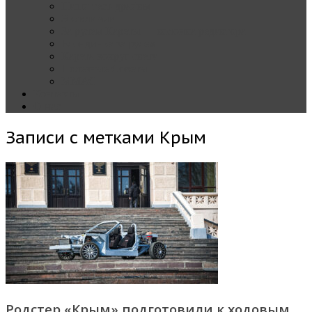
Наши тест-драйвы
Эксклюзив
За рулем Кареты — колонка редактора
Блондинка за рулем
Карета вокруг света
Полезные Советы
ММАС
Контакты
О нас
Записи с метками
Крым
Родстер «Крым» подготовили к ходовым