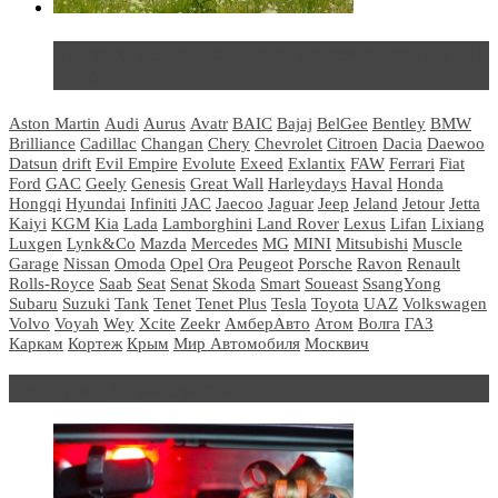
Не так страшен черт: мифы и реальность о ДЦ
LADA
Aston Martin
Audi
Aurus
Avatr
BAIC
Bajaj
BelGee
Bentley
BMW
Brilliance
Cadillac
Changan
Chery
Chevrolet
Citroen
Dacia
Daewoo
Datsun
drift
Evil Empire
Evolute
Exeed
Exlantix
FAW
Ferrari
Fiat
Ford
GAC
Geely
Genesis
Great Wall
Harleydays
Haval
Honda
Hongqi
Hyundai
Infiniti
JAC
Jaecoo
Jaguar
Jeep
Jeland
Jetour
Jetta
Kaiyi
KGM
Kia
Lada
Lamborghini
Land Rover
Lexus
Lifan
Lixiang
Luxgen
Lynk&Co
Mazda
Mercedes
MG
MINI
Mitsubishi
Muscle
Garage
Nissan
Omoda
Opel
Ora
Peugeot
Porsche
Ravon
Renault
Rolls-Royce
Saab
Seat
Senat
Skoda
Smart
Soueast
SsangYong
Subaru
Suzuki
Tank
Tenet
Tenet Plus
Tesla
Toyota
UAZ
Volkswagen
Volvo
Voyah
Wey
Xcite
Zeekr
АмберАвто
Атом
Волга
ГАЗ
Каркам
Кортеж
Крым
Мир Автомобиля
Москвич
Блондинка за рулем