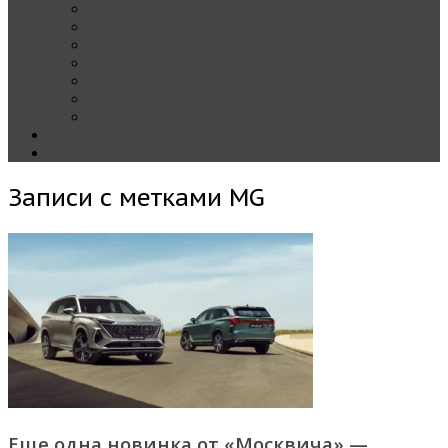
Наши тест-драйвы
Эксклюзив
За рулем Кареты — колонка редактора
Блондинка за рулем
Карета вокруг света
Полезные Советы
ММАС
Контакты
О нас
Записи с метками
MG
Еще одна новинка от «Москвича» —