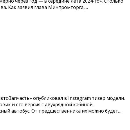
рно через год — в середине лета 2024-го». Столько
ва. Как заявил глава Минпромторга,…
втоЗапчасть» опубликовал в Instagram тизер модели.
вик и его версия с двухрядной кабиной,
сный автобус. От предшественника их можно будет…