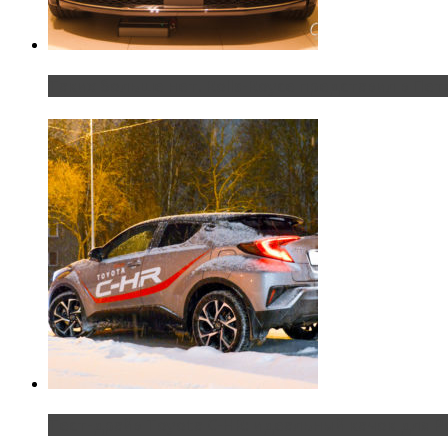
Таких больше нет. Rolls-Royce представил в Пет
Тест-драйв Toyota C-HR: идеальный качок для Р