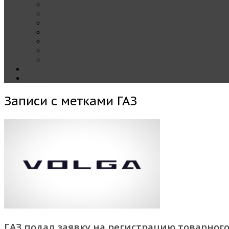
Наши тест-драйвы
Эксклюзив
За рулем Кареты — колонка редактора
Блондинка за рулем
Карета вокруг света
Полезные Советы
ММАС
Контакты
О нас
Записи с метками
ГАЗ
ГАЗ подал заявку на регистрацию товарного