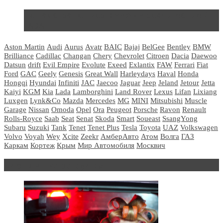
Не так страшен черт: мифы и реальность о ДЦ
LADA
Aston Martin
Audi
Aurus
Avatr
BAIC
Bajaj
BelGee
Bentley
BMW
Brilliance
Cadillac
Changan
Chery
Chevrolet
Citroen
Dacia
Daewoo
Datsun
drift
Evil Empire
Evolute
Exeed
Exlantix
FAW
Ferrari
Fiat
Ford
GAC
Geely
Genesis
Great Wall
Harleydays
Haval
Honda
Hongqi
Hyundai
Infiniti
JAC
Jaecoo
Jaguar
Jeep
Jeland
Jetour
Jetta
Kaiyi
KGM
Kia
Lada
Lamborghini
Land Rover
Lexus
Lifan
Lixiang
Luxgen
Lynk&Co
Mazda
Mercedes
MG
MINI
Mitsubishi
Muscle
Garage
Nissan
Omoda
Opel
Ora
Peugeot
Porsche
Ravon
Renault
Rolls-Royce
Saab
Seat
Senat
Skoda
Smart
Soueast
SsangYong
Subaru
Suzuki
Tank
Tenet
Tenet Plus
Tesla
Toyota
UAZ
Volkswagen
Volvo
Voyah
Wey
Xcite
Zeekr
АмберАвто
Атом
Волга
ГАЗ
Каркам
Кортеж
Крым
Мир Автомобиля
Москвич
Блондинка за рулем