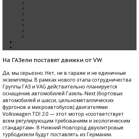
Наши тест-драйвы
Эксклюзив
За рулем Кареты — колонка редактора
Блондинка за рулем
Карета вокруг света
Полезные Советы
ММАС
Контакты
О нас
На ГАЗели поставят движки от VW
Да, мы серьезно. Нет, не в гараже и не единичные
экземпляры. В рамках нового этапа сотрудничества
Группы ГАЗ и VAG действительно планируется
оснащение автомобилей Газель-Next (бортовых
автомобилей и шасси, цельнометаллических
фургонов и микроавтобусов) двигателями
Volkswagen TDI 2.0 — этот мотор «соответствует
всем регулирующим требованиям и экологическим
стандартам». В Нижний Новгород двухлитровые
турбодизели будут поставлять из Германии.