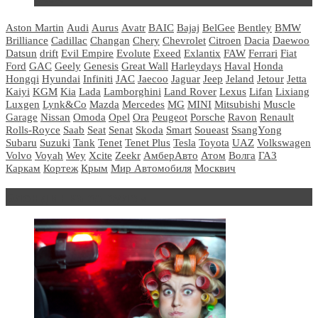
Aston Martin
Audi
Aurus
Avatr
BAIC
Bajaj
BelGee
Bentley
BMW
Brilliance
Cadillac
Changan
Chery
Chevrolet
Citroen
Dacia
Daewoo
Datsun
drift
Evil Empire
Evolute
Exeed
Exlantix
FAW
Ferrari
Fiat
Ford
GAC
Geely
Genesis
Great Wall
Harleydays
Haval
Honda
Hongqi
Hyundai
Infiniti
JAC
Jaecoo
Jaguar
Jeep
Jeland
Jetour
Jetta
Kaiyi
KGM
Kia
Lada
Lamborghini
Land Rover
Lexus
Lifan
Lixiang
Luxgen
Lynk&Co
Mazda
Mercedes
MG
MINI
Mitsubishi
Muscle
Garage
Nissan
Omoda
Opel
Ora
Peugeot
Porsche
Ravon
Renault
Rolls-Royce
Saab
Seat
Senat
Skoda
Smart
Soueast
SsangYong
Subaru
Suzuki
Tank
Tenet
Tenet Plus
Tesla
Toyota
UAZ
Volkswagen
Volvo
Voyah
Wey
Xcite
Zeekr
АмберАвто
Атом
Волга
ГАЗ
Каркам
Кортеж
Крым
Мир Автомобиля
Москвич
Блондинка за рулем