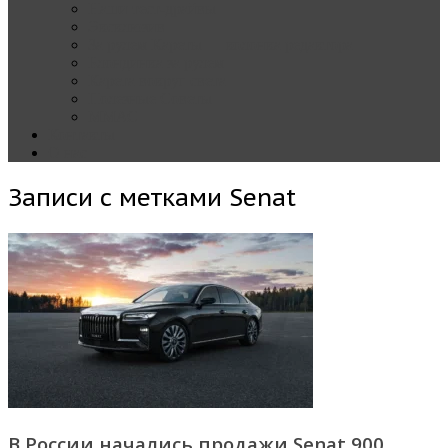
Наши тест-драйвы
Эксклюзив
За рулем Кареты — колонка редактора
Блондинка за рулем
Карета вокруг света
Полезные Советы
ММАС
Контакты
О нас
Записи с метками
Senat
В России начались продажи Senat 900