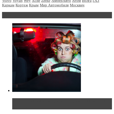
Volvo
Voyah
Wey
Xcite
Zeekr
АмберАвто
Атом
Волга
ГАЗ
Каркам
Кортеж
Крым
Мир Автомобиля
Москвич
Блондинка за рулем
Блондинка в автосервисе: первый раз всегда
больно