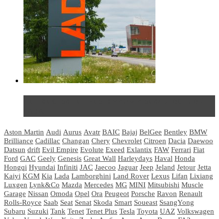
Не так страшен черт: мифы и реальность о ДЦ
LADA
Aston Martin
Audi
Aurus
Avatr
BAIC
Bajaj
BelGee
Bentley
BMW
Brilliance
Cadillac
Changan
Chery
Chevrolet
Citroen
Dacia
Daewoo
Datsun
drift
Evil Empire
Evolute
Exeed
Exlantix
FAW
Ferrari
Fiat
Ford
GAC
Geely
Genesis
Great Wall
Harleydays
Haval
Honda
Hongqi
Hyundai
Infiniti
JAC
Jaecoo
Jaguar
Jeep
Jeland
Jetour
Jetta
Kaiyi
KGM
Kia
Lada
Lamborghini
Land Rover
Lexus
Lifan
Lixiang
Luxgen
Lynk&Co
Mazda
Mercedes
MG
MINI
Mitsubishi
Muscle
Garage
Nissan
Omoda
Opel
Ora
Peugeot
Porsche
Ravon
Renault
Rolls-Royce
Saab
Seat
Senat
Skoda
Smart
Soueast
SsangYong
Subaru
Suzuki
Tank
Tenet
Tenet Plus
Tesla
Toyota
UAZ
Volkswagen