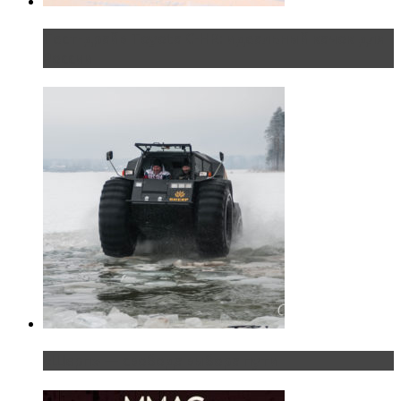
Тест-драйв Toyota C-HR: идеальный качок для
России
«Шерп» — свобода выбора пути