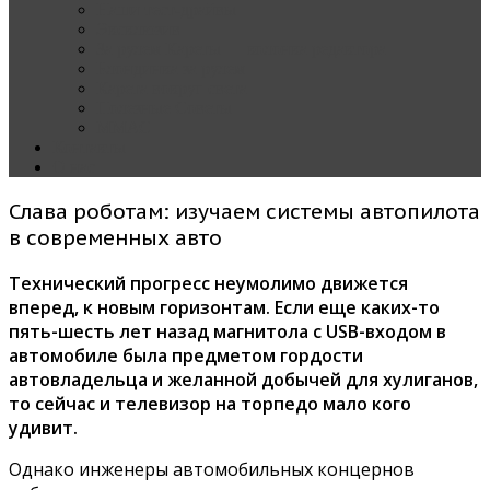
Наши тест-драйвы
Эксклюзив
За рулем Кареты — колонка редактора
Блондинка за рулем
Карета вокруг света
Полезные Советы
ММАС
Контакты
О нас
Слава роботам: изучаем системы автопилота
в современных авто
Технический прогресс неумолимо движется
вперед, к новым горизонтам. Если еще каких-то
пять-шесть лет назад магнитола с USB-входом в
автомобиле была предметом гордости
автовладельца и желанной добычей для хулиганов,
то сейчас и телевизор на торпедо мало кого
удивит.
Однако инженеры автомобильных концернов