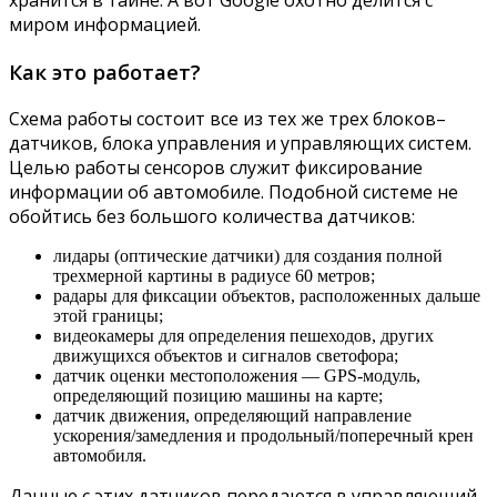
хранится в тайне. А вот Google охотно делится с
миром информацией.
Как это работает?
Схема работы состоит все из тех же трех блоков–
датчиков, блока управления и управляющих систем.
Целью работы сенсоров служит фиксирование
информации об автомобиле. Подобной системе не
обойтись без большого количества датчиков:
лидары (оптические датчики) для создания полной
трехмерной картины в радиусе 60 метров;
радары для фиксации объектов, расположенных дальше
этой границы;
видеокамеры для определения пешеходов, других
движущихся объектов и сигналов светофора;
датчик оценки местоположения — GPS-модуль,
определяющий позицию машины на карте;
датчик движения, определяющий направление
ускорения/замедления и продольный/поперечный крен
автомобиля.
Данные с этих датчиков передаются в управляющий