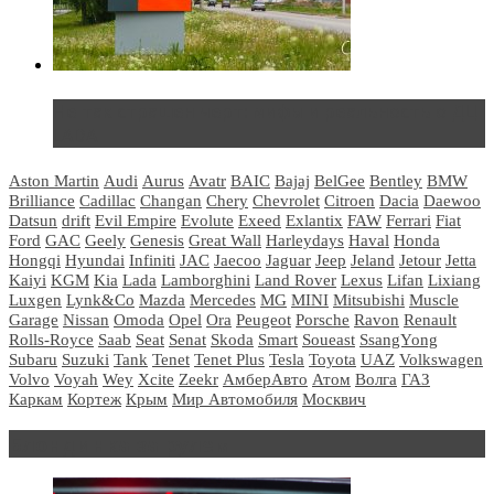
Не так страшен черт: мифы и реальность о ДЦ
LADA
Aston Martin
Audi
Aurus
Avatr
BAIC
Bajaj
BelGee
Bentley
BMW
Brilliance
Cadillac
Changan
Chery
Chevrolet
Citroen
Dacia
Daewoo
Datsun
drift
Evil Empire
Evolute
Exeed
Exlantix
FAW
Ferrari
Fiat
Ford
GAC
Geely
Genesis
Great Wall
Harleydays
Haval
Honda
Hongqi
Hyundai
Infiniti
JAC
Jaecoo
Jaguar
Jeep
Jeland
Jetour
Jetta
Kaiyi
KGM
Kia
Lada
Lamborghini
Land Rover
Lexus
Lifan
Lixiang
Luxgen
Lynk&Co
Mazda
Mercedes
MG
MINI
Mitsubishi
Muscle
Garage
Nissan
Omoda
Opel
Ora
Peugeot
Porsche
Ravon
Renault
Rolls-Royce
Saab
Seat
Senat
Skoda
Smart
Soueast
SsangYong
Subaru
Suzuki
Tank
Tenet
Tenet Plus
Tesla
Toyota
UAZ
Volkswagen
Volvo
Voyah
Wey
Xcite
Zeekr
АмберАвто
Атом
Волга
ГАЗ
Каркам
Кортеж
Крым
Мир Автомобиля
Москвич
Блондинка за рулем