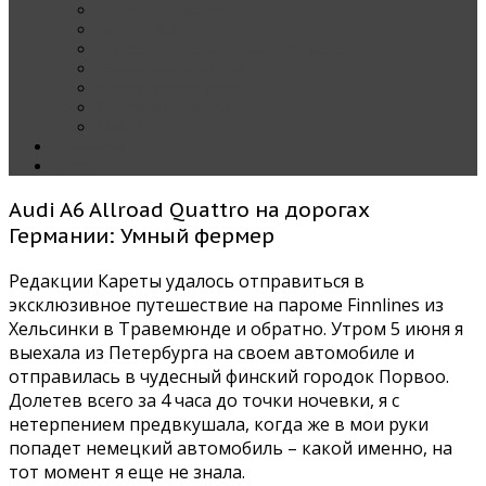
Наши тест-драйвы
Эксклюзив
За рулем Кареты — колонка редактора
Блондинка за рулем
Карета вокруг света
Полезные Советы
ММАС
Контакты
О нас
Audi A6 Allroad Quattro на дорогах
Германии: Умный фермер
Редакции Кареты удалось отправиться в
эксклюзивное путешествие на пароме Finnlines из
Хельсинки в Травемюнде и обратно. Утром 5 июня я
выехала из Петербурга на своем автомобиле и
отправилась в чудесный финский городок Порвоо.
Долетев всего за 4 часа до точки ночевки, я с
нетерпением предвкушала, когда же в мои руки
попадет немецкий автомобиль – какой именно, на
тот момент я еще не знала.