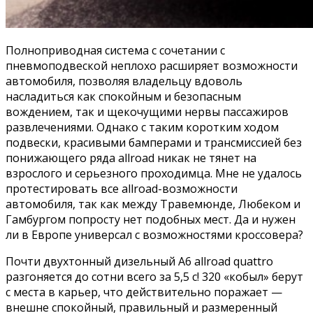
Полноприводная система с сочетании с
пневмоподвеской неплохо расширяет возможности
автомобиля, позволяя владельцу вдоволь
насладиться как спокойным и безопасным
вождением, так и щекочущими нервы пассажиров
развлечениями. Однако с таким коротким ходом
подвески, красивыми бамперами и трансмиссией без
понижающего ряда allroad никак не тянет на
взрослого и серьезного проходимца. Мне не удалось
протестировать все allroad-возможности
автомобиля, так как между Травемюнде, Любеком и
Гамбургом попросту нет подобных мест. Да и нужен
ли в Европе универсал с возможностями кроссовера?
Почти двухтонный дизельный A6 allroad quattro
разгоняется до сотни всего за 5,5 с! 320 «кобыл» берут
с места в карьер, что действительно поражает —
внешне спокойный, правильный и размеренный