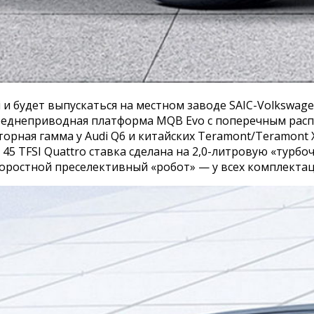
 будет выпускаться на местном заводе SAIC-Volkswage
ереднеприводная платформа MQB Evo с поперечным расп
рная гамма у Audi Q6 и китайских Teramont/Teramont X 
 Q6 45 TFSI Quattro ставка сделана на 2,0-литровую «тур
оростной преселективный «робот» — у всех комплектац