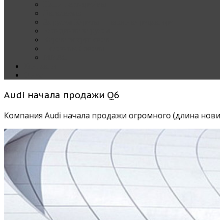
Наши тест-драйвы
Эксклюзив
За рулем Кареты — колонка редактора
Блондинка за рулем
Карета вокруг света
Полезные Советы
ММАС
Контакты
О нас
Audi начала продажи Q6
Компания Audi начала продажи огромного (длина нови