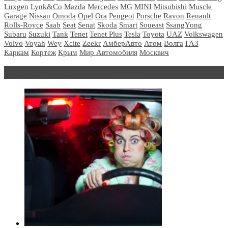
Luxgen
Lynk&Co
Mazda
Mercedes
MG
MINI
Mitsubishi
Muscle
Garage
Nissan
Omoda
Opel
Ora
Peugeot
Porsche
Ravon
Renault
Rolls-Royce
Saab
Seat
Senat
Skoda
Smart
Soueast
SsangYong
Subaru
Suzuki
Tank
Tenet
Tenet Plus
Tesla
Toyota
UAZ
Volkswagen
Volvo
Voyah
Wey
Xcite
Zeekr
АмберАвто
Атом
Волга
ГАЗ
Каркам
Кортеж
Крым
Мир Автомобиля
Москвич
Блондинка за рулем