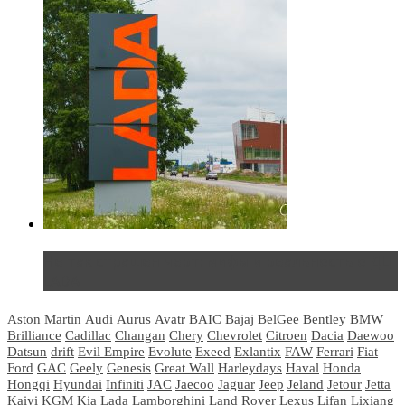
Не так страшен черт: мифы и реальность о ДЦ
LADA
Aston Martin
Audi
Aurus
Avatr
BAIC
Bajaj
BelGee
Bentley
BMW
Brilliance
Cadillac
Changan
Chery
Chevrolet
Citroen
Dacia
Daewoo
Datsun
drift
Evil Empire
Evolute
Exeed
Exlantix
FAW
Ferrari
Fiat
Ford
GAC
Geely
Genesis
Great Wall
Harleydays
Haval
Honda
Hongqi
Hyundai
Infiniti
JAC
Jaecoo
Jaguar
Jeep
Jeland
Jetour
Jetta
Kaiyi
KGM
Kia
Lada
Lamborghini
Land Rover
Lexus
Lifan
Lixiang