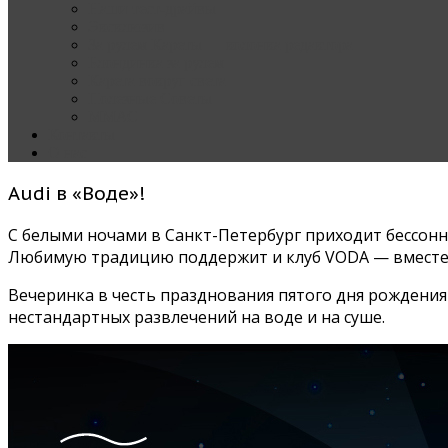
Наши тест-драйвы
Эксклюзив
За рулем Кареты — колонка редактора
Блондинка за рулем
Карета вокруг света
Полезные Советы
ММАС
Контакты
О нас
Audi в «Воде»!
С белыми ночами в Санкт-Петербург приходит бессонн
Любимую традицию поддержит и клуб VODA — вместе 
Вечеринка в честь празднования пятого дня рождения 
нестандартных развлечений на воде и на суше.