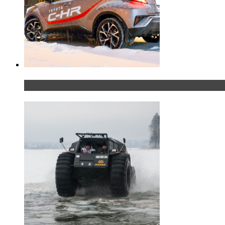
Тест-драйв Toyota C-HR: идеальный качок для Р