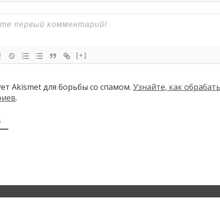
[+]
ует Akismet для борьбы со спамом.
Узнайте, как обраба
риев
.
В