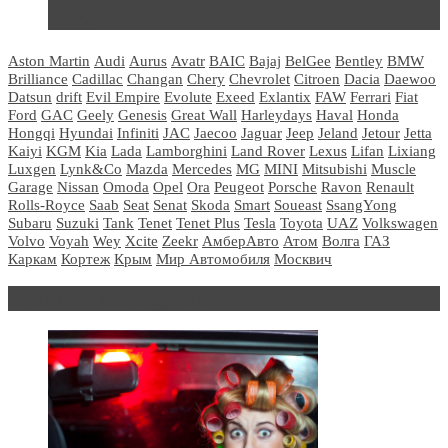
LADA
Aston Martin
Audi
Aurus
Avatr
BAIC
Bajaj
BelGee
Bentley
BMW
Brilliance
Cadillac
Changan
Chery
Chevrolet
Citroen
Dacia
Daewoo
Datsun
drift
Evil Empire
Evolute
Exeed
Exlantix
FAW
Ferrari
Fiat
Ford
GAC
Geely
Genesis
Great Wall
Harleydays
Haval
Honda
Hongqi
Hyundai
Infiniti
JAC
Jaecoo
Jaguar
Jeep
Jeland
Jetour
Jetta
Kaiyi
KGM
Kia
Lada
Lamborghini
Land Rover
Lexus
Lifan
Lixiang
Luxgen
Lynk&Co
Mazda
Mercedes
MG
MINI
Mitsubishi
Muscle
Garage
Nissan
Omoda
Opel
Ora
Peugeot
Porsche
Ravon
Renault
Rolls-Royce
Saab
Seat
Senat
Skoda
Smart
Soueast
SsangYong
Subaru
Suzuki
Tank
Tenet
Tenet Plus
Tesla
Toyota
UAZ
Volkswagen
Volvo
Voyah
Wey
Xcite
Zeekr
АмберАвто
Атом
Волга
ГАЗ
Каркам
Кортеж
Крым
Мир Автомобиля
Москвич
Блондинка за рулем