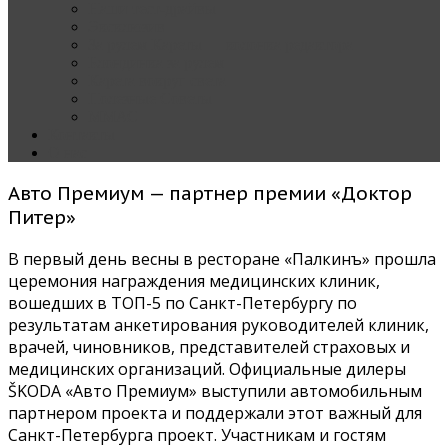
Наши тест-драйвы
Эксклюзив
За рулем Кареты — колонка редактора
Блондинка за рулем
Карета вокруг света
Полезные Советы
ММАС
Контакты
О нас
Авто Премиум — партнер премии «Доктор
Питер»
В первый день весны в ресторане «Палкинъ» прошла
церемония награждения медицинских клиник,
вошедших в ТОП-5 по Санкт-Петербургу по
результатам анкетирования руководителей клиник,
врачей, чиновников, представителей страховых и
медицинских организаций. Официальные дилеры
ŠKODA «Авто Премиум» выступили автомобильным
партнером проекта и поддержали этот важный для
Санкт-Петербурга проект. Участникам и гостям