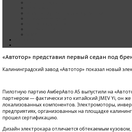
Наши тест-драйвы
Эксклюзив
За рулем Кареты — колонка редактора
Блондинка за рулем
Карета вокруг света
Полезные Советы
ММАС
Контакты
О нас
«Автотор» представил первый седан под бр
Калининградский завод «Автотор» показал новый эле
Пилотную партию АмберАвто А5 выпустили на «Автото
партнером — фактически это китайский JMEV Yi, он ж
локализованных компонентов. Электромоторы, инверт
предприятиях, организованных на площадке калининг
прошел сертификацию.
Дизайн электрокара отличается обтекаемым кузовом,