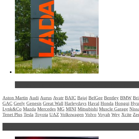
Не так страшен черт: мифы и реальность о ДЦ 
Aston Martin
Audi
Aurus
Avatr
BAIC
Bajaj
BelGee
Bentley
BMW
Bri
GAC
Geely
Genesis
Great Wall
Harleydays
Haval
Honda
Hongqi
Hyu
Lynk&Co
Mazda
Mercedes
MG
MINI
Mitsubishi
Muscle Garage
Niss
Tenet Plus
Tesla
Toyota
UAZ
Volkswagen
Volvo
Voyah
Wey
Xcite
Ze
Блондинка за рулем