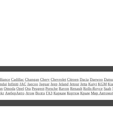
LADA
lliance
Cadillac
Changan
Chery
Chevrolet
Citroen
Dacia
Daewoo
Dats
ndai
Infiniti
JAC
Jaecoo
Jaguar
Jeep
Jeland
Jetour
Jetta
Kaiyi
KGM
Ki
an
Omoda
Opel
Ora
Peugeot
Porsche
Ravon
Renault
Rolls-Royce
Saab
ekr
АмберАвто
Атом
Волга
ГАЗ
Каркам
Кортеж
Крым
Мир Автомо