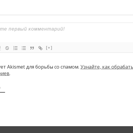
[+]
ует Akismet для борьбы со спамом.
Узнайте, как обраба
риев
.
В