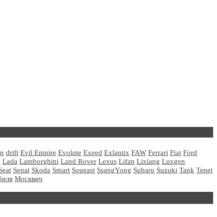
un
drift
Evil Empire
Evolute
Exeed
Exlantix
FAW
Ferrari
Fiat
Ford
a
Lada
Lamborghini
Land Rover
Lexus
Lifan
Lixiang
Luxgen
Seat
Senat
Skoda
Smart
Soueast
SsangYong
Subaru
Suzuki
Tank
Tenet
биля
Москвич