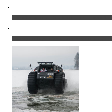
Таких больше нет. Rolls-Royce представил в Пет
Тест-драйв Toyota C-HR: идеальный качок для Р