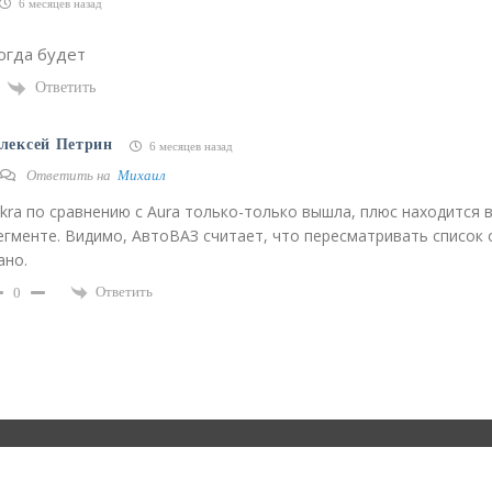
6 месяцев назад
когда будет
Ответить
лексей Петрин
6 месяцев назад
Ответить на
Михаил
skra по сравнению с Aura только-только вышла, плюс находится 
егменте. Видимо, АвтоВАЗ считает, что пересматривать список 
ано.
Ответить
0