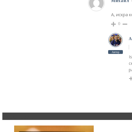
Михаил
А, искра 
0
А
Автор
I
с
р
Эксклюзив