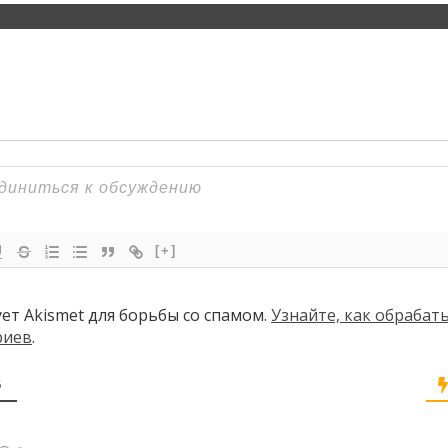
[+]
ует Akismet для борьбы со спамом.
Узнайте, как обраба
риев
.
В