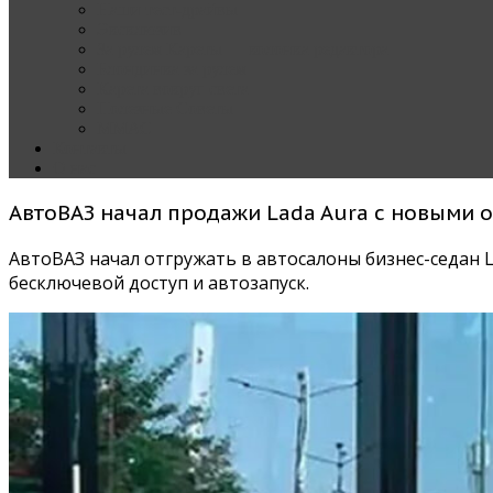
Наши тест-драйвы
Эксклюзив
За рулем Кареты — колонка редактора
Блондинка за рулем
Карета вокруг света
Полезные Советы
ММАС
Контакты
О нас
АвтоВАЗ начал продажи Lada Aura с новыми 
АвтоВАЗ начал отгружать в автосалоны бизнес-седан 
бесключевой доступ и автозапуск.