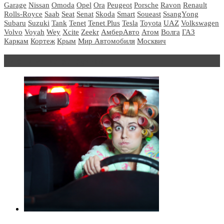
Garage
Nissan
Omoda
Opel
Ora
Peugeot
Porsche
Ravon
Renault
Rolls-Royce
Saab
Seat
Senat
Skoda
Smart
Soueast
SsangYong
Subaru
Suzuki
Tank
Tenet
Tenet Plus
Tesla
Toyota
UAZ
Volkswagen
Volvo
Voyah
Wey
Xcite
Zeekr
АмберАвто
Атом
Волга
ГАЗ
Каркам
Кортеж
Крым
Мир Автомобиля
Москвич
Блондинка за рулем