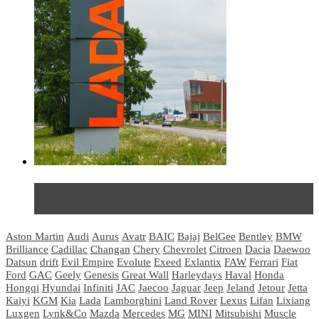
Не так страшен черт: мифы и реальность о ДЦ
LADA
Aston Martin
Audi
Aurus
Avatr
BAIC
Bajaj
BelGee
Bentley
BMW
Brilliance
Cadillac
Changan
Chery
Chevrolet
Citroen
Dacia
Daewoo
Datsun
drift
Evil Empire
Evolute
Exeed
Exlantix
FAW
Ferrari
Fiat
Ford
GAC
Geely
Genesis
Great Wall
Harleydays
Haval
Honda
Hongqi
Hyundai
Infiniti
JAC
Jaecoo
Jaguar
Jeep
Jeland
Jetour
Jetta
Kaiyi
KGM
Kia
Lada
Lamborghini
Land Rover
Lexus
Lifan
Lixiang
Luxgen
Lynk&Co
Mazda
Mercedes
MG
MINI
Mitsubishi
Muscle