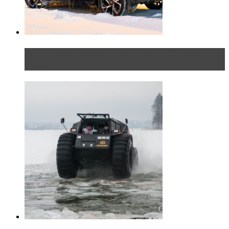
Тест-драйв Toyota C-HR: идеальный качок для
России