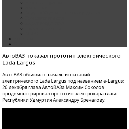
Наши тест-драйвы
Эксклюзив
За рулем Кареты — колонка редактора
Блондинка за рулем
Карета вокруг света
Полезные Советы
ММАС
Контакты
О нас
АвтоВАЗ показал прототип электрического
Lada Largus
АвтоВАЗ объявил о начале испытаний
электрического Lada Largus под названием e-Largus:
26 декабря глава АвтоВАЗа Максим Соколов
продемонстрировал прототип электрокара главе
Республики Удмуртия Александру Бречалову.