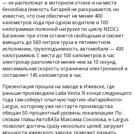
— их расположат в моторном отсеке и на месте
бензобака (емкость батарей не раскрывается, но
известно, что они обеспечат не менее 400
километров хода при одном водителе и 100
килограммах полезной нагрузке по циклу NEDC).
Багажник при этом останется свободным и сможет
вмещать до 560 литров груза в пятиместном
исполнении, грузоподъемность автомобиля — 430
килограммов. С места до 100 километров в час
электрокар разгоняется менее чем за 10 секунд,
максимальная скорость ограничена электроникой и
составляет 145 километров в час.
Презентация прошла на заводе в Ижевске, где
раньше производили Lada Vesta. В конце следующего
года там соберут опытную партию «батарейного»
Largus, которому уже на старте производства
обещан 50-процентный уровень локализации. По
словам главы АвтоВАЗа Максима Соколова, e-Largus
позволит достичь сразу несколько целей: загрузит
мощности ижевского завода, поможет развить