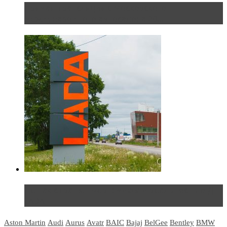
Прямая трансляция с Московского
международного автосалона 20...
Не так страшен черт: мифы и реальность о ДЦ
LADA
Aston Martin
Audi
Aurus
Avatr
BAIC
Bajaj
BelGee
Bentley
BMW