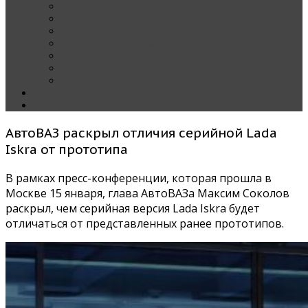
Наши тест-драйвы
Эксклюзив
За рулем Кареты — колонка редактора
Блондинка за рулем
Карета вокруг света
Полезные Советы
ММАС
Контакты
О нас
АвтоВАЗ раскрыл отличия серийной Lada
Iskra от прототипа
В рамках пресс-конференции, которая прошла в
Москве 15 января, глава АвтоВАЗа Максим Соколов
раскрыл, чем серийная версия Lada Iskra будет
отличаться от представленных ранее прототипов.