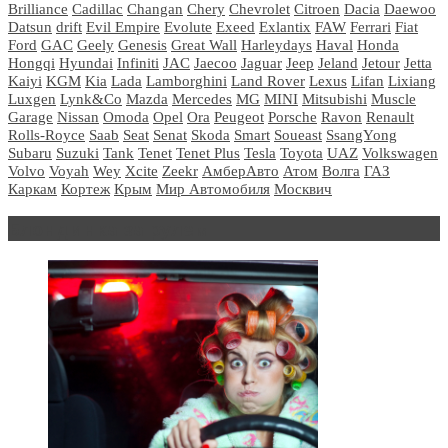
Brilliance
Cadillac
Changan
Chery
Chevrolet
Citroen
Dacia
Daewoo
Datsun
drift
Evil Empire
Evolute
Exeed
Exlantix
FAW
Ferrari
Fiat
Ford
GAC
Geely
Genesis
Great Wall
Harleydays
Haval
Honda
Hongqi
Hyundai
Infiniti
JAC
Jaecoo
Jaguar
Jeep
Jeland
Jetour
Jetta
Kaiyi
KGM
Kia
Lada
Lamborghini
Land Rover
Lexus
Lifan
Lixiang
Luxgen
Lynk&Co
Mazda
Mercedes
MG
MINI
Mitsubishi
Muscle
Garage
Nissan
Omoda
Opel
Ora
Peugeot
Porsche
Ravon
Renault
Rolls-Royce
Saab
Seat
Senat
Skoda
Smart
Soueast
SsangYong
Subaru
Suzuki
Tank
Tenet
Tenet Plus
Tesla
Toyota
UAZ
Volkswagen
Volvo
Voyah
Wey
Xcite
Zeekr
АмберАвто
Атом
Волга
ГАЗ
Каркам
Кортеж
Крым
Мир Автомобиля
Москвич
Блондинка за рулем