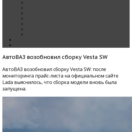
Наши тест-драйвы
Эксклюзив
За рулем Кареты — колонка редактора
Блондинка за рулем
Карета вокруг света
Полезные Советы
ММАС
Контакты
О нас
АвтоВАЗ возобновил сборку Vesta SW
АвтоВАЗ возобновил сборку Vesta SW: после
мониторинга прайс-листа на официальном сайте
Lada выяснилось, что сборка модели вновь была
запущена.