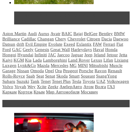
Не так страшен черт: мифы и реальность о ДЦ
LADA
Aston Martin
Audi
Aurus
Avatr
BAIC
Bajaj
BelGee
Bentley
BMW
Brilliance
Cadillac
Changan
Chery
Chevrolet
Citroen
Dacia
Daewoo
Datsun
drift
Evil Empire
Evolute
Exeed
Exlantix
FAW
Ferrari
Fiat
Ford
GAC
Geely
Genesis
Great Wall
Harleydays
Haval
Honda
Hongqi
Hyundai
Infiniti
JAC
Jaecoo
Jaguar
Jeep
Jeland
Jetour
Jetta
Kaiyi
KGM
Kia
Lada
Lamborghini
Land Rover
Lexus
Lifan
Lixiang
Luxgen
Lynk&Co
Mazda
Mercedes
MG
MINI
Mitsubishi
Muscle
Garage
Nissan
Omoda
Opel
Ora
Peugeot
Porsche
Ravon
Renault
Rolls-Royce
Saab
Seat
Senat
Skoda
Smart
Soueast
SsangYong
Subaru
Suzuki
Tank
Tenet
Tenet Plus
Tesla
Toyota
UAZ
Volkswagen
Volvo
Voyah
Wey
Xcite
Zeekr
АмберАвто
Атом
Волга
ГАЗ
Каркам
Кортеж
Крым
Мир Автомобиля
Москвич
Блондинка за рулем