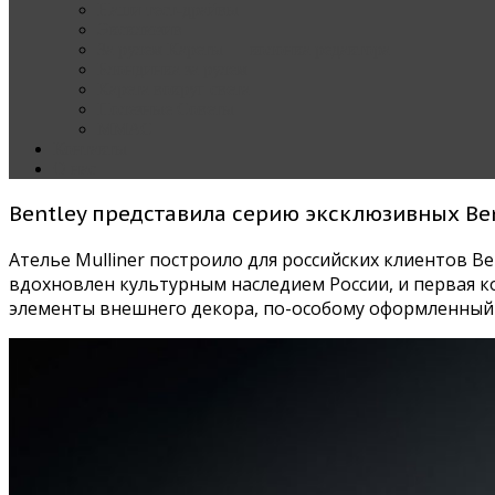
Наши тест-драйвы
Эксклюзив
За рулем Кареты — колонка редактора
Блондинка за рулем
Карета вокруг света
Полезные Советы
ММАС
Контакты
О нас
Bentley представила серию эксклюзивных Be
Ателье Mulliner построило для российских клиентов B
вдохновлен культурным наследием России, и первая ко
элементы внешнего декора, по-особому оформленный 