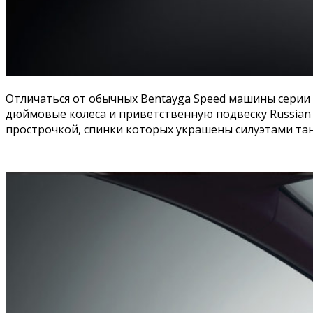
Отличаться от обычных Bentayga Speed машины серии 
дюймовые колеса и приветственную подвеску Russian 
прострочкой, спинки которых украшены силуэтами тан