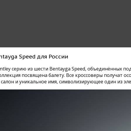
ntayga Speed для России
entley серию из шести Bentayga Speed, объединённых по
ллекция посвящена балету. Все кроссоверы получат осо
салон и уникальное имя, символизирующее один из эле