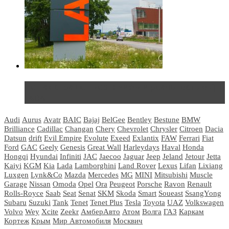
Не так страшен черт: мифы и реальность о ДЦ
LADA
Audi
Aurus
Avatr
BAIC
Bajaj
BelGee
Bentley
Bestune
BMW
Brilliance
Cadillac
Changan
Chery
Chevrolet
Chrysler
Citroen
Dacia
Datsun
drift
Evil Empire
Evolute
Exeed
Exlantix
FAW
Ferrari
Fiat
Ford
GAC
Geely
Genesis
Great Wall
Harleydays
Haval
Honda
Hongqi
Hyundai
Infiniti
JAC
Jaecoo
Jaguar
Jeep
Jeland
Jetour
Jetta
Kaiyi
KGM
Kia
Lada
Lamborghini
Land Rover
Lexus
Lifan
Lixiang
Luxgen
Lynk&Co
Mazda
Mercedes
MG
MINI
Mitsubishi
Muscle
Garage
Nissan
Omoda
Opel
Ora
Peugeot
Porsche
Ravon
Renault
Rolls-Royce
Saab
Seat
Senat
SKM
Skoda
Smart
Soueast
SsangYong
Subaru
Suzuki
Tank
Tenet
Tenet Plus
Tesla
Toyota
UAZ
Volkswagen
Volvo
Wey
Xcite
Zeekr
АмберАвто
Атом
Волга
ГАЗ
Каркам
Кортеж
Крым
Мир Автомобиля
Москвич