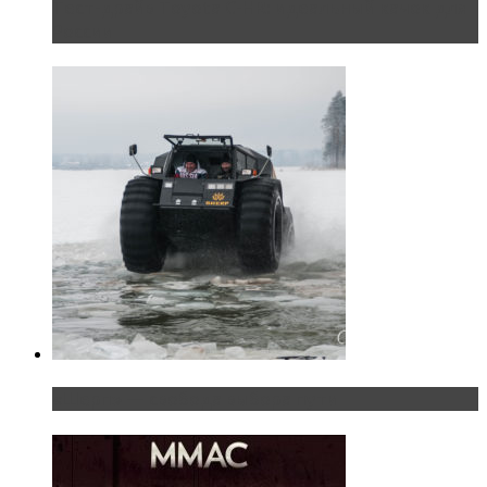
Тест-драйв Toyota C-HR: идеальный качок для
России
«Шерп» — свобода выбора пути