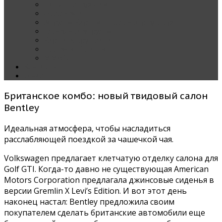
Наши тест-драйвы
Эксклюзив
За рулем Кареты — колонка редактора
Блондинка за рулем
Карета вокруг света
Полезные Советы
ММАС
Контакты
О нас
Британское комбо: новый твидовый салон
Bentley
Идеальная атмосфера, чтобы насладиться
расслабляющей поездкой за чашечкой чая.
Volkswagen предлагает клетчатую отделку салона для
Golf GTI. Когда-то давно не существующая American
Motors Corporation предлагала джинсовые сиденья в
версии Gremlin X Levi’s Edition. И вот этот день
наконец настал: Bentley предложила своим
покупателем сделать британские автомобили еще