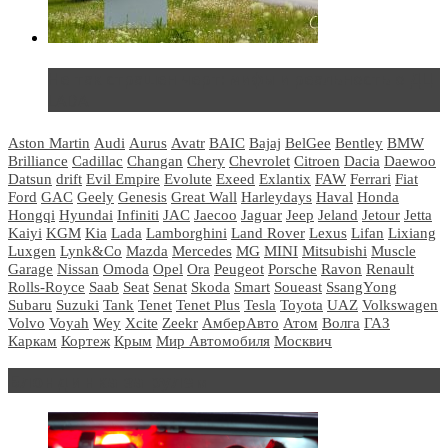
Не так страшен черт: мифы и реальность о ДЦ
LADA
Aston Martin
Audi
Aurus
Avatr
BAIC
Bajaj
BelGee
Bentley
BMW
Brilliance
Cadillac
Changan
Chery
Chevrolet
Citroen
Dacia
Daewoo
Datsun
drift
Evil Empire
Evolute
Exeed
Exlantix
FAW
Ferrari
Fiat
Ford
GAC
Geely
Genesis
Great Wall
Harleydays
Haval
Honda
Hongqi
Hyundai
Infiniti
JAC
Jaecoo
Jaguar
Jeep
Jeland
Jetour
Jetta
Kaiyi
KGM
Kia
Lada
Lamborghini
Land Rover
Lexus
Lifan
Lixiang
Luxgen
Lynk&Co
Mazda
Mercedes
MG
MINI
Mitsubishi
Muscle
Garage
Nissan
Omoda
Opel
Ora
Peugeot
Porsche
Ravon
Renault
Rolls-Royce
Saab
Seat
Senat
Skoda
Smart
Soueast
SsangYong
Subaru
Suzuki
Tank
Tenet
Tenet Plus
Tesla
Toyota
UAZ
Volkswagen
Volvo
Voyah
Wey
Xcite
Zeekr
АмберАвто
Атом
Волга
ГАЗ
Каркам
Кортеж
Крым
Мир Автомобиля
Москвич
Блондинка за рулем