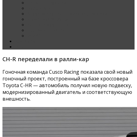
Наши тест-драйвы
Эксклюзив
За рулем Кареты — колонка редактора
Блондинка за рулем
Карета вокруг света
Полезные Советы
ММАС
Контакты
О нас
CH-R переделали в ралли-кар
Гоночная команда Cusco Racing показала свой новый
гоночный проект, построенный на базе кроссовера
Toyota C-HR — автомобиль получил новую подвеску,
модернизированный двигатель и соответствующую
внешность.