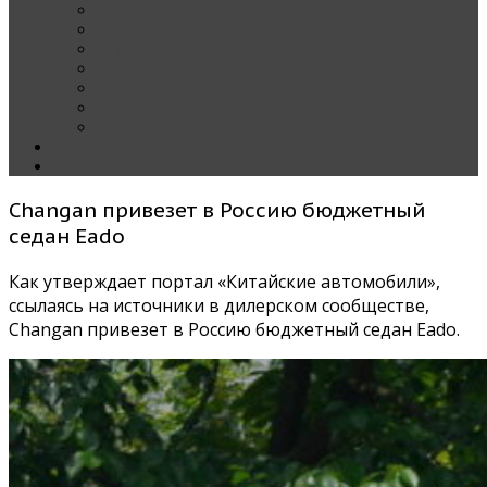
Наши тест-драйвы
Эксклюзив
За рулем Кареты — колонка редактора
Блондинка за рулем
Карета вокруг света
Полезные Советы
ММАС
Контакты
О нас
Changan привезет в Россию бюджетный
седан Eado
Как утверждает портал «Китайские автомобили»,
ссылаясь на источники в дилерском сообществе,
Changan привезет в Россию бюджетный седан Eado.