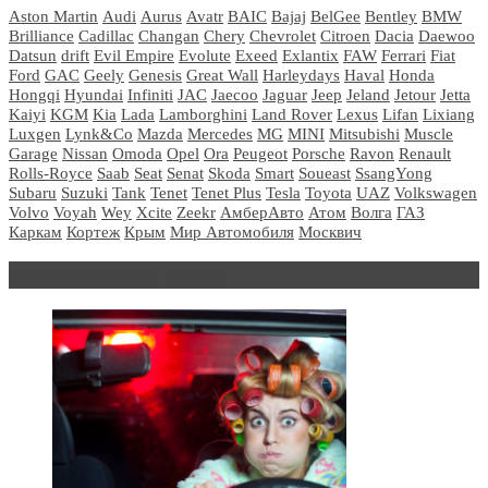
Aston Martin
Audi
Aurus
Avatr
BAIC
Bajaj
BelGee
Bentley
BMW
Brilliance
Cadillac
Changan
Chery
Chevrolet
Citroen
Dacia
Daewoo
Datsun
drift
Evil Empire
Evolute
Exeed
Exlantix
FAW
Ferrari
Fiat
Ford
GAC
Geely
Genesis
Great Wall
Harleydays
Haval
Honda
Hongqi
Hyundai
Infiniti
JAC
Jaecoo
Jaguar
Jeep
Jeland
Jetour
Jetta
Kaiyi
KGM
Kia
Lada
Lamborghini
Land Rover
Lexus
Lifan
Lixiang
Luxgen
Lynk&Co
Mazda
Mercedes
MG
MINI
Mitsubishi
Muscle
Garage
Nissan
Omoda
Opel
Ora
Peugeot
Porsche
Ravon
Renault
Rolls-Royce
Saab
Seat
Senat
Skoda
Smart
Soueast
SsangYong
Subaru
Suzuki
Tank
Tenet
Tenet Plus
Tesla
Toyota
UAZ
Volkswagen
Volvo
Voyah
Wey
Xcite
Zeekr
АмберАвто
Атом
Волга
ГАЗ
Каркам
Кортеж
Крым
Мир Автомобиля
Москвич
Блондинка за рулем