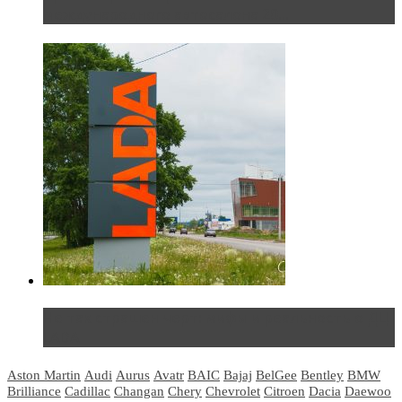
международного автосалона 20...
Не так страшен черт: мифы и реальность о ДЦ
LADA
Aston Martin
Audi
Aurus
Avatr
BAIC
Bajaj
BelGee
Bentley
BMW
Brilliance
Cadillac
Changan
Chery
Chevrolet
Citroen
Dacia
Daewoo