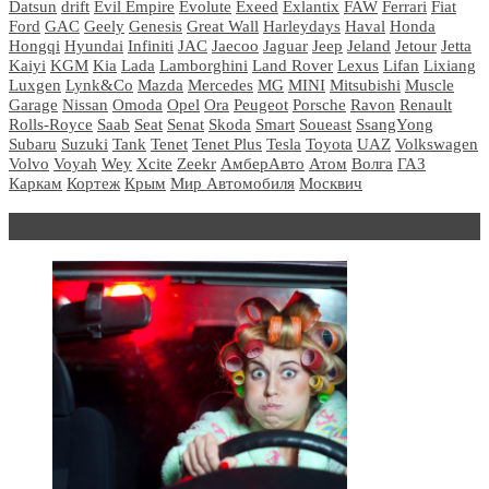
Datsun
drift
Evil Empire
Evolute
Exeed
Exlantix
FAW
Ferrari
Fiat
Ford
GAC
Geely
Genesis
Great Wall
Harleydays
Haval
Honda
Hongqi
Hyundai
Infiniti
JAC
Jaecoo
Jaguar
Jeep
Jeland
Jetour
Jetta
Kaiyi
KGM
Kia
Lada
Lamborghini
Land Rover
Lexus
Lifan
Lixiang
Luxgen
Lynk&Co
Mazda
Mercedes
MG
MINI
Mitsubishi
Muscle
Garage
Nissan
Omoda
Opel
Ora
Peugeot
Porsche
Ravon
Renault
Rolls-Royce
Saab
Seat
Senat
Skoda
Smart
Soueast
SsangYong
Subaru
Suzuki
Tank
Tenet
Tenet Plus
Tesla
Toyota
UAZ
Volkswagen
Volvo
Voyah
Wey
Xcite
Zeekr
АмберАвто
Атом
Волга
ГАЗ
Каркам
Кортеж
Крым
Мир Автомобиля
Москвич
Блондинка за рулем