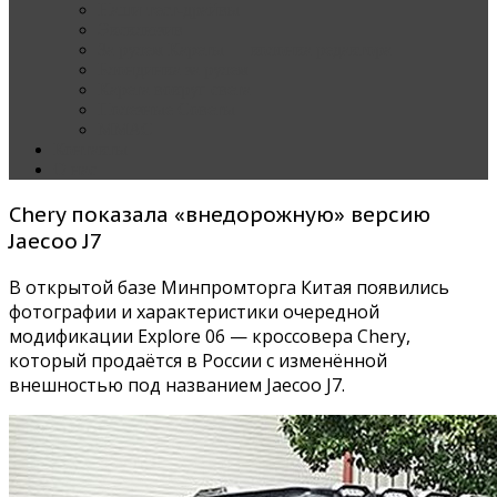
Наши тест-драйвы
Эксклюзив
За рулем Кареты — колонка редактора
Блондинка за рулем
Карета вокруг света
Полезные Советы
ММАС
Контакты
О нас
Chery показала «внедорожную» версию
Jaecoo J7
В открытой базе Минпромторга Китая появились
фотографии и характеристики очередной
модификации Explore 06 — кроссовера Chery,
который продаётся в России с изменённой
внешностью под названием Jaecoo J7.