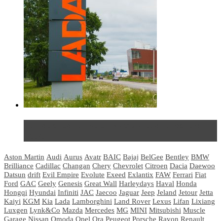
Не так страшен черт: мифы и реальность о ДЦ
LADA
Aston Martin
Audi
Aurus
Avatr
BAIC
Bajaj
BelGee
Bentley
BMW
Brilliance
Cadillac
Changan
Chery
Chevrolet
Citroen
Dacia
Daewoo
Datsun
drift
Evil Empire
Evolute
Exeed
Exlantix
FAW
Ferrari
Fiat
Ford
GAC
Geely
Genesis
Great Wall
Harleydays
Haval
Honda
Hongqi
Hyundai
Infiniti
JAC
Jaecoo
Jaguar
Jeep
Jeland
Jetour
Jetta
Kaiyi
KGM
Kia
Lada
Lamborghini
Land Rover
Lexus
Lifan
Lixiang
Luxgen
Lynk&Co
Mazda
Mercedes
MG
MINI
Mitsubishi
Muscle
Garage
Nissan
Omoda
Opel
Ora
Peugeot
Porsche
Ravon
Renault