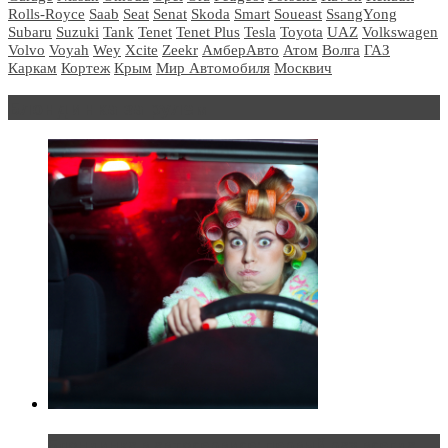
Rolls-Royce
Saab
Seat
Senat
Skoda
Smart
Soueast
SsangYong
Subaru
Suzuki
Tank
Tenet
Tenet Plus
Tesla
Toyota
UAZ
Volkswagen
Volvo
Voyah
Wey
Xcite
Zeekr
АмберАвто
Атом
Волга
ГАЗ
Каркам
Кортеж
Крым
Мир Автомобиля
Москвич
Блондинка за рулем
Блондинка в автосервисе: первый раз всегда