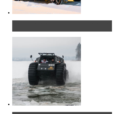
Тест-драйв Toyota C-HR: идеальный качок для
России