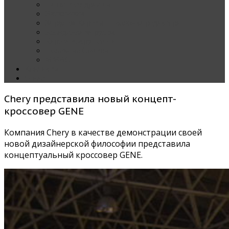
Наши тест-драйвы
Эксклюзив
За рулем Кареты — колонка редактора
Блондинка за рулем
Карета вокруг света
Полезные Советы
ММАС
Контакты
О нас
Chery представила новый концепт-
кроссовер GENE
Компания Chery в качестве демонстрации своей
новой дизайнерской философии представила
концептуальный кроссовер GENE.