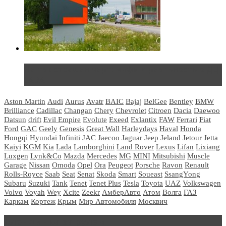
Не так страшен черт: мифы и реальность о ДЦ
LADA
Aston Martin
Audi
Aurus
Avatr
BAIC
Bajaj
BelGee
Bentley
BMW
Brilliance
Cadillac
Changan
Chery
Chevrolet
Citroen
Dacia
Daewoo
Datsun
drift
Evil Empire
Evolute
Exeed
Exlantix
FAW
Ferrari
Fiat
Ford
GAC
Geely
Genesis
Great Wall
Harleydays
Haval
Honda
Hongqi
Hyundai
Infiniti
JAC
Jaecoo
Jaguar
Jeep
Jeland
Jetour
Jetta
Kaiyi
KGM
Kia
Lada
Lamborghini
Land Rover
Lexus
Lifan
Lixiang
Luxgen
Lynk&Co
Mazda
Mercedes
MG
MINI
Mitsubishi
Muscle
Garage
Nissan
Omoda
Opel
Ora
Peugeot
Porsche
Ravon
Renault
Rolls-Royce
Saab
Seat
Senat
Skoda
Smart
Soueast
SsangYong
Subaru
Suzuki
Tank
Tenet
Tenet Plus
Tesla
Toyota
UAZ
Volkswagen
Volvo
Voyah
Wey
Xcite
Zeekr
АмберАвто
Атом
Волга
ГАЗ
Каркам
Кортеж
Крым
Мир Автомобиля
Москвич
Блондинка за рулем