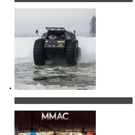
«Шерп» — свобода выбора пути