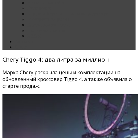
Наши тест-драйвы
Эксклюзив
За рулем Кареты — колонка редактора
Блондинка за рулем
Карета вокруг света
Полезные Советы
ММАС
Контакты
О нас
Chery Tiggo 4: два литра за миллион
Марка Chery раскрыла цены и комплектации на
обновленный кроссовер Tiggo 4, а также объявила о
старте продаж.