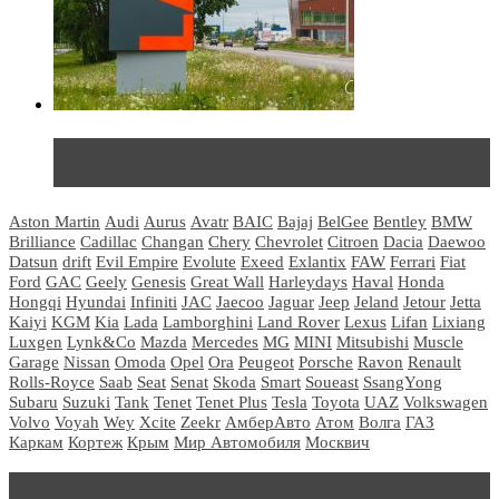
Не так страшен черт: мифы и реальность о ДЦ
LADA
Aston Martin
Audi
Aurus
Avatr
BAIC
Bajaj
BelGee
Bentley
BMW
Brilliance
Cadillac
Changan
Chery
Chevrolet
Citroen
Dacia
Daewoo
Datsun
drift
Evil Empire
Evolute
Exeed
Exlantix
FAW
Ferrari
Fiat
Ford
GAC
Geely
Genesis
Great Wall
Harleydays
Haval
Honda
Hongqi
Hyundai
Infiniti
JAC
Jaecoo
Jaguar
Jeep
Jeland
Jetour
Jetta
Kaiyi
KGM
Kia
Lada
Lamborghini
Land Rover
Lexus
Lifan
Lixiang
Luxgen
Lynk&Co
Mazda
Mercedes
MG
MINI
Mitsubishi
Muscle
Garage
Nissan
Omoda
Opel
Ora
Peugeot
Porsche
Ravon
Renault
Rolls-Royce
Saab
Seat
Senat
Skoda
Smart
Soueast
SsangYong
Subaru
Suzuki
Tank
Tenet
Tenet Plus
Tesla
Toyota
UAZ
Volkswagen
Volvo
Voyah
Wey
Xcite
Zeekr
АмберАвто
Атом
Волга
ГАЗ
Каркам
Кортеж
Крым
Мир Автомобиля
Москвич
Блондинка за рулем