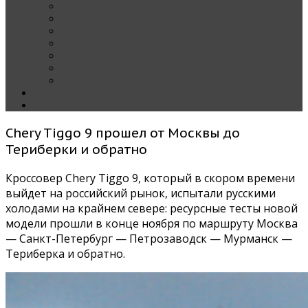
Наши тест-драйвы
Эксклюзив
За рулем Кареты — колонка редактора
Блондинка за рулем
Карета вокруг света
Полезные Советы
ММАС
Контакты
О нас
Chery Tiggo 9 прошел от Москвы до
Териберки и обратно
Кроссовер Сhery Tiggo 9, который в скором времени
выйдет на российский рынок, испытали русскими
холодами на крайнем севере: ресурсные тесты новой
модели прошли в конце ноября по маршруту Москва
— Санкт-Петербург — Петрозаводск — Мурманск —
Териберка и обратно.