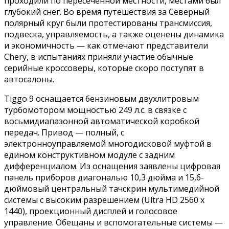
проходили по пересеченной местности, местами был
глубокий снег. Во время путешествия за Северный
полярный круг были протестированы трансмиссия,
подвеска, управляемость, а также оценены динамика
и экономичность — как отмечают представители
Chery, в испытаниях приняли участие обычные
серийные кроссоверы, которые скоро поступят в
автосалоны.
Tiggo 9 оснащается бензиновым двухлитровым
турбомотором мощностью 249 л.с. в связке с
восьмидиапазонной автоматической коробкой
передач. Привод — полный, с
электронноуправляемой многодисковой муфтой в
едином конструктивном модуле с задним
дифференциалом. Из оснащения заявлены цифровая
панель приборов диагональю 10,3 дюйма и 15,6-
дюймовый центральный тачскрин мультимедийной
системы с высоким разрешением (Ultra HD 2560 x
1440), проекционный дисплей и голосовое
управление. Обещаны и вспомогательные системы —