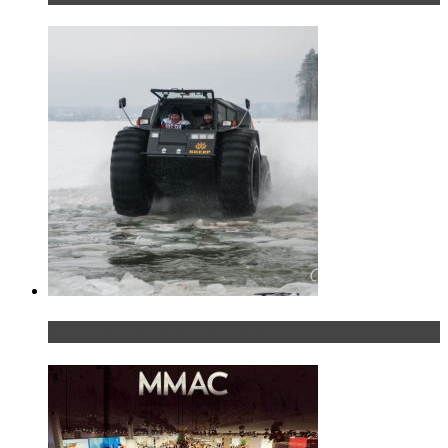
«Шерп» — свобода выбора пути