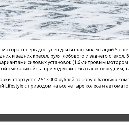
 мотора теперь доступен для всех комплектаций Solari
дних и задних кресел, руля, лобового и заднего стекол,
я вариантами силовых установок (1,6-литровым мотором м
й «механикой», а привод может быть как передним, т
марки, стартует с 2 513 000 рублей за новую базовую 
й Lifestyle с приводом на все четыре колеса и автоматом