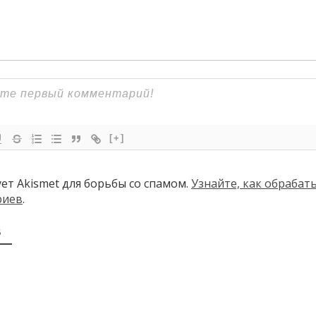
[+]
ует Akismet для борьбы со спамом.
Узнайте, как обраба
риев
.
В