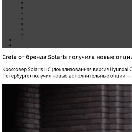
Наши тест-драйвы
Эксклюзив
За рулем Кареты — колонка редактора
Блондинка за рулем
Карета вокруг света
Полезные Советы
ММАС
Контакты
О нас
Creta от бренда Solaris получила новые опци
Кроссовер Solaris HC (локализованная версия Hyundai
Петербурге) получил новые дополнительные опции — а