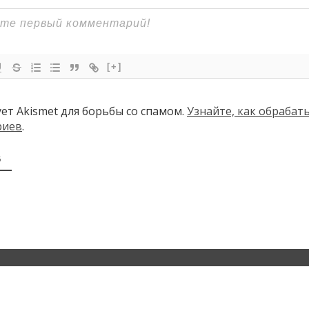
[+]
ует Akismet для борьбы со спамом.
Узнайте, как обраба
риев
.
В