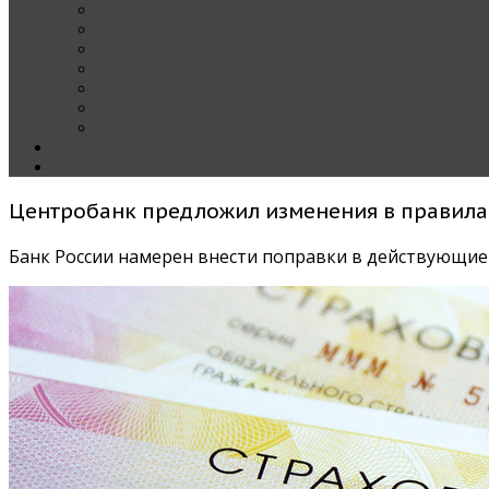
Наши тест-драйвы
Эксклюзив
За рулем Кареты — колонка редактора
Блондинка за рулем
Карета вокруг света
Полезные Советы
ММАС
Контакты
О нас
Центробанк предложил изменения в правила
Банк России намерен внести поправки в действующие