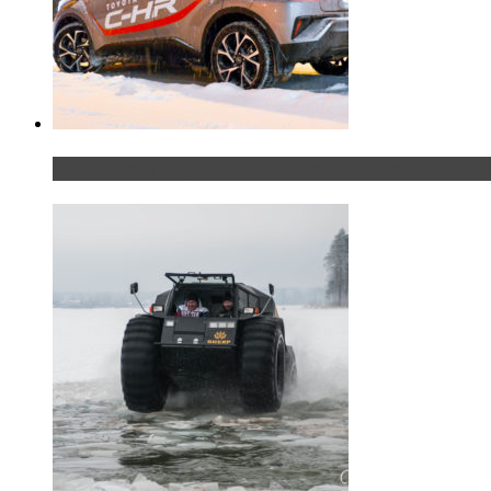
Тест-драйв Toyota C-HR: идеальный качок для Р