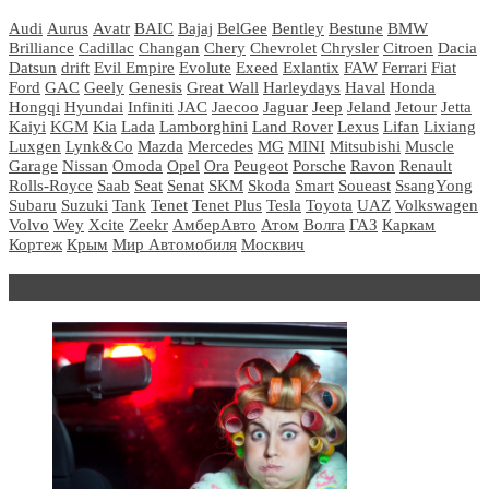
Audi
Aurus
Avatr
BAIC
Bajaj
BelGee
Bentley
Bestune
BMW
Brilliance
Cadillac
Changan
Chery
Chevrolet
Chrysler
Citroen
Dacia
Datsun
drift
Evil Empire
Evolute
Exeed
Exlantix
FAW
Ferrari
Fiat
Ford
GAC
Geely
Genesis
Great Wall
Harleydays
Haval
Honda
Hongqi
Hyundai
Infiniti
JAC
Jaecoo
Jaguar
Jeep
Jeland
Jetour
Jetta
Kaiyi
KGM
Kia
Lada
Lamborghini
Land Rover
Lexus
Lifan
Lixiang
Luxgen
Lynk&Co
Mazda
Mercedes
MG
MINI
Mitsubishi
Muscle
Garage
Nissan
Omoda
Opel
Ora
Peugeot
Porsche
Ravon
Renault
Rolls-Royce
Saab
Seat
Senat
SKM
Skoda
Smart
Soueast
SsangYong
Subaru
Suzuki
Tank
Tenet
Tenet Plus
Tesla
Toyota
UAZ
Volkswagen
Volvo
Wey
Xcite
Zeekr
АмберАвто
Атом
Волга
ГАЗ
Каркам
Кортеж
Крым
Мир Автомобиля
Москвич
Блондинка за рулем