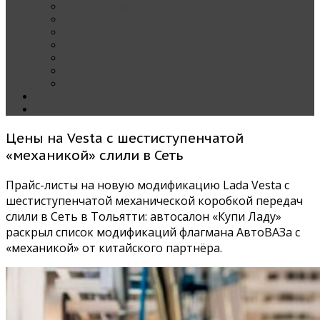
Наши тест-драйвы
Эксклюзив
За рулем Кареты — колонка редактора
Блондинка за рулем
Карета вокруг света
Полезные Советы
ММАС
Контакты
О нас
Цены на Vesta с шестиступенчатой
«механикой» слили в Сеть
Прайс-листы на новую модификацию Lada Vesta с
шестиступенчатой механической коробкой передач
слили в Сеть в Тольятти: автосалон «Купи Ладу»
раскрыл список модификаций флагмана АвтоВАЗа с
«механикой» от китайского партнёра.