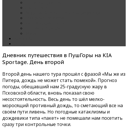
Наши тест-драйвы
Эксклюзив
За рулем Кареты — колонка редактора
Блондинка за рулем
Карета вокруг света
Полезные Советы
ММАС
Контакты
О нас
Дневник путешествия в ПушГоры на KIA
Sportage. День второй
Второй день нашего тура прошёл с фразой «Мы же из
Питера, дождь не может стать помехой». Прогноз
погоды, обещавший нам 25-градусную жару в
Псковской области, вновь показал свою
несостоятельность. Весь день то шёл мелко-
моросящий противный дождь, то сметающий все на
своём пути ливень. Но погодные катаклизмы и
дождевики типа «пакет» не помешали нам посетить
сразу три контрольные точки.