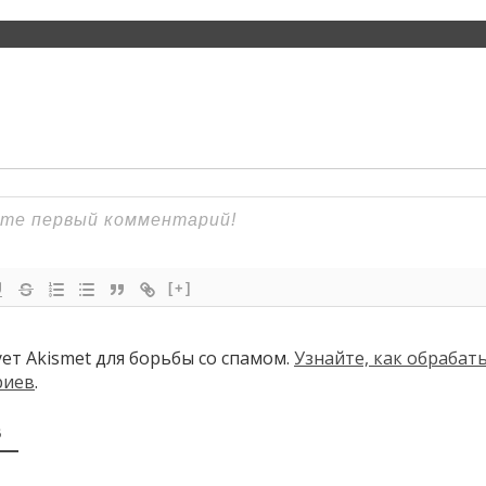
[+]
ует Akismet для борьбы со спамом.
Узнайте, как обраба
риев
.
В