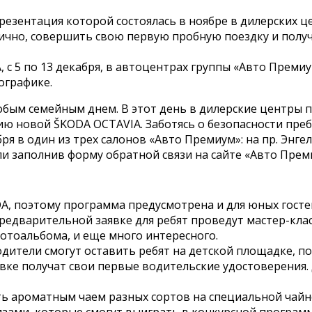
резентация которой состоялась в ноябре в дилерских ц
ично, совершить свою первую пробную поездку и получ
с 5 по 13 декабря, в автоцентрах группы «Авто Премиу
ографике.
обым семейным днем. В этот день в дилерские центры п
ию новой ŠKODA OCTAVIА. Заботясь о безопасности пре
 один из трех салонов «Авто Премиум»: на пр. Энгельса, 
и заполнив форму обратной связи на сайте «Авто Преми
DA, поэтому программа предусмотрена и для юных гост
предварительной заявке для ребят проведут мастер-кла
фотоальбома, и еще много интересного.
одители смогут оставить ребят на детской площадке, п
е получат свои первые водительские удостоверения. Д
ать ароматным чаем разных сортов на специальной чайн
зами, которые смогут выиграть в конкурсной программ