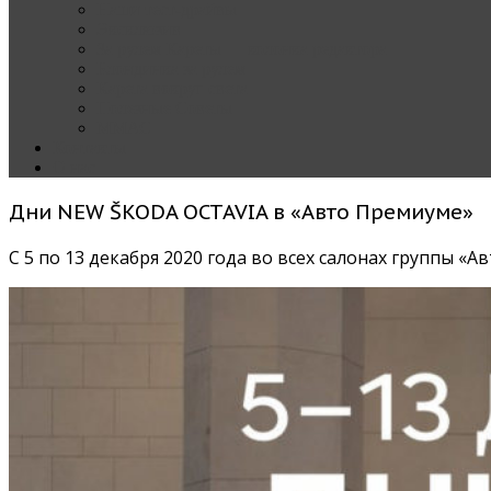
Наши тест-драйвы
Эксклюзив
За рулем Кареты — колонка редактора
Блондинка за рулем
Карета вокруг света
Полезные Советы
ММАС
Контакты
О нас
Дни NEW ŠKODA OCTAVIA в «Авто Премиуме»
С 5 по 13 декабря 2020 года во всех салонах группы 