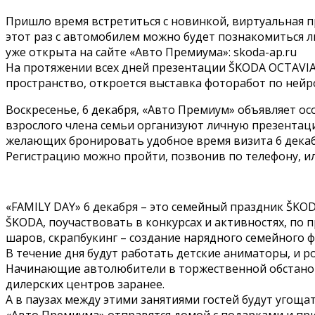
Пришло время встретиться с новинкой, виртуальная п
этот раз с автомобилем можно будет познакомиться л
уже открыта на сайте «Авто Премиума»: skoda-ap.ru
На протяжении всех дней презентации ŠKODA OCTAVIА, 
пространство, откроется выставка фоторабот по нейр
Воскресенье, 6 декабря, «Авто Премиум» объявляет ос
взрослого члена семьи организуют личную презентац
желающих бронировать удобное время визита 6 декабря в
Регистрацию можно пройти, позвонив по телефону, ил
«FAMILY DAY» 6 декабря – это семейный праздник ŠKO
ŠKODA, поучаствовать в конкурсах и активностях, по 
шаров, скрапбукинг – создание нарядного семейного 
В течение дня будут работать детские аниматоры, и р
Начинающие автолюбители в торжественной обстановк
дилерских центров заранее.
А в паузах между этими занятиями гостей будут угощ
«Авто Премиума» отправятся домой с подарками и при