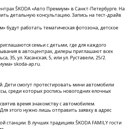
ентрах ŠKODA «Авто Премиум» в Санкт-Петербурге. На
ить детальную консультацию. Запись на тест-драйв
м» будут работать тематическая фотозона, детское
риглашаются семьи с детьми, где для каждого
бывания в автоцентрах, дилеры приглашают всех
35, ул. Хасанская, 5, или ул. Руставели, 25/2.
ума» skoda-ap.ru.
ей. Дети смогут протестировать мини автомобили
ссы, среди которых роспись новогодних елочных
освятив время знакомству с автомобилем.
ля этого нужно лишь отправить заявку в адрес
ой станции. В лучших традициях ŠKODA FAMILY гости
е.