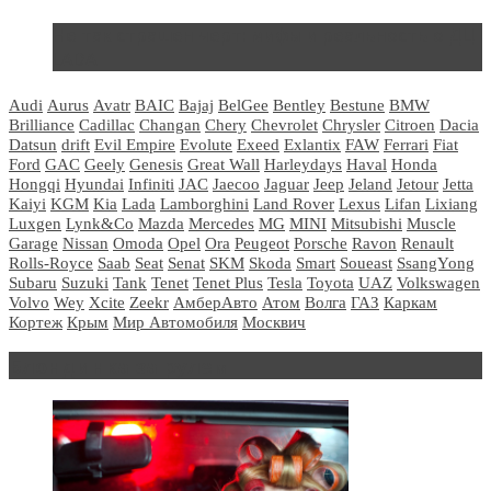
Не так страшен черт: мифы и реальность о ДЦ
LADA
Audi
Aurus
Avatr
BAIC
Bajaj
BelGee
Bentley
Bestune
BMW
Brilliance
Cadillac
Changan
Chery
Chevrolet
Chrysler
Citroen
Dacia
Datsun
drift
Evil Empire
Evolute
Exeed
Exlantix
FAW
Ferrari
Fiat
Ford
GAC
Geely
Genesis
Great Wall
Harleydays
Haval
Honda
Hongqi
Hyundai
Infiniti
JAC
Jaecoo
Jaguar
Jeep
Jeland
Jetour
Jetta
Kaiyi
KGM
Kia
Lada
Lamborghini
Land Rover
Lexus
Lifan
Lixiang
Luxgen
Lynk&Co
Mazda
Mercedes
MG
MINI
Mitsubishi
Muscle
Garage
Nissan
Omoda
Opel
Ora
Peugeot
Porsche
Ravon
Renault
Rolls-Royce
Saab
Seat
Senat
SKM
Skoda
Smart
Soueast
SsangYong
Subaru
Suzuki
Tank
Tenet
Tenet Plus
Tesla
Toyota
UAZ
Volkswagen
Volvo
Wey
Xcite
Zeekr
АмберАвто
Атом
Волга
ГАЗ
Каркам
Кортеж
Крым
Мир Автомобиля
Москвич
Блондинка за рулем