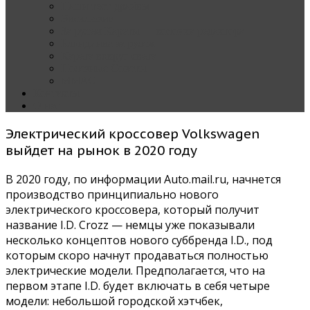
Наши тест-драйвы
Эксклюзив
За рулем Кареты — колонка редактора
Блондинка за рулем
Карета вокруг света
Полезные Советы
ММАС
Контакты
О нас
Электрический кроссовер Volkswagen
выйдет на рынок в 2020 году
В 2020 году, по информации Auto.mail.ru, начнется
производство принципиально нового
электрического кроссовера, который получит
название I.D. Crozz — немцы уже показывали
несколько концептов нового суббренда I.D., под
которым скоро начнут продаваться полностью
электрические модели. Предполагается, что на
первом этапе I.D. будет включать в себя четыре
модели: небольшой городской хэтчбек,