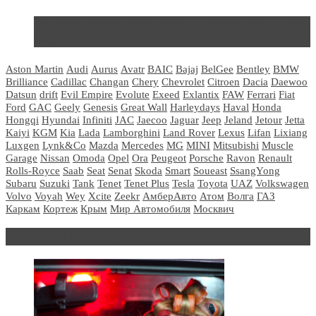
Не так страшен черт: мифы и реальность о ДЦ
LADA
Aston Martin
Audi
Aurus
Avatr
BAIC
Bajaj
BelGee
Bentley
BMW
Brilliance
Cadillac
Changan
Chery
Chevrolet
Citroen
Dacia
Daewoo
Datsun
drift
Evil Empire
Evolute
Exeed
Exlantix
FAW
Ferrari
Fiat
Ford
GAC
Geely
Genesis
Great Wall
Harleydays
Haval
Honda
Hongqi
Hyundai
Infiniti
JAC
Jaecoo
Jaguar
Jeep
Jeland
Jetour
Jetta
Kaiyi
KGM
Kia
Lada
Lamborghini
Land Rover
Lexus
Lifan
Lixiang
Luxgen
Lynk&Co
Mazda
Mercedes
MG
MINI
Mitsubishi
Muscle
Garage
Nissan
Omoda
Opel
Ora
Peugeot
Porsche
Ravon
Renault
Rolls-Royce
Saab
Seat
Senat
Skoda
Smart
Soueast
SsangYong
Subaru
Suzuki
Tank
Tenet
Tenet Plus
Tesla
Toyota
UAZ
Volkswagen
Volvo
Voyah
Wey
Xcite
Zeekr
АмберАвто
Атом
Волга
ГАЗ
Каркам
Кортеж
Крым
Мир Автомобиля
Москвич
Блондинка за рулем