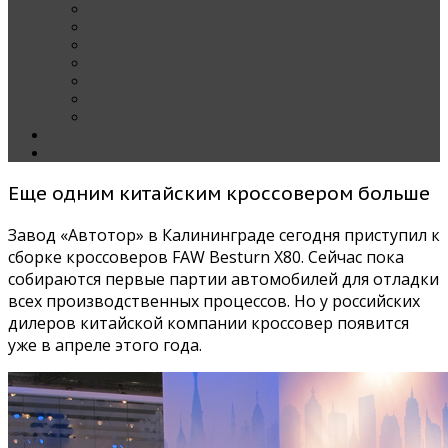
Наши тест-драйвы
Эксклюзив
За рулем Кареты — колонка редактора
Блондинка за рулем
Карета вокруг света
Полезные Советы
ММАС
Контакты
О нас
Еще одним китайским кроссовером больше
Завод «Автотор» в Калининграде сегодня приступил к
сборке кроссоверов FAW Besturn X80. Сейчас пока
собираются первые партии автомобилей для отладки
всех производственных процессов. Но у российских
дилеров китайской компании кроссовер появится
уже в апреле этого года.