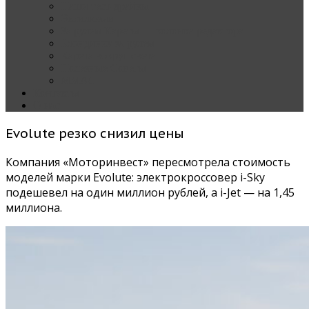
Наши тест-драйвы
Эксклюзив
За рулем Кареты — колонка редактора
Блондинка за рулем
Карета вокруг света
Полезные Советы
ММАС
Контакты
О нас
Evolute резко снизил цены
Компания «Моторинвест» пересмотрела стоимость
моделей марки Evolute: электрокроссовер i-Sky
подешевел на один миллион рублей, а i-Jet — на 1,45
миллиона.