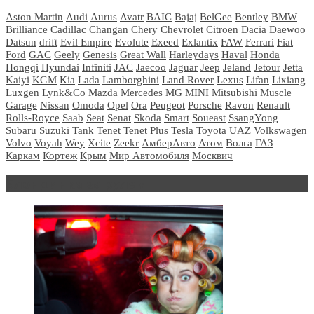
Aston Martin
Audi
Aurus
Avatr
BAIC
Bajaj
BelGee
Bentley
BMW
Brilliance
Cadillac
Changan
Chery
Chevrolet
Citroen
Dacia
Daewoo
Datsun
drift
Evil Empire
Evolute
Exeed
Exlantix
FAW
Ferrari
Fiat
Ford
GAC
Geely
Genesis
Great Wall
Harleydays
Haval
Honda
Hongqi
Hyundai
Infiniti
JAC
Jaecoo
Jaguar
Jeep
Jeland
Jetour
Jetta
Kaiyi
KGM
Kia
Lada
Lamborghini
Land Rover
Lexus
Lifan
Lixiang
Luxgen
Lynk&Co
Mazda
Mercedes
MG
MINI
Mitsubishi
Muscle
Garage
Nissan
Omoda
Opel
Ora
Peugeot
Porsche
Ravon
Renault
Rolls-Royce
Saab
Seat
Senat
Skoda
Smart
Soueast
SsangYong
Subaru
Suzuki
Tank
Tenet
Tenet Plus
Tesla
Toyota
UAZ
Volkswagen
Volvo
Voyah
Wey
Xcite
Zeekr
АмберАвто
Атом
Волга
ГАЗ
Каркам
Кортеж
Крым
Мир Автомобиля
Москвич
Блондинка за рулем