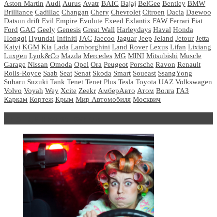
Aston Martin
Audi
Aurus
Avatr
BAIC
Bajaj
BelGee
Bentley
BMW
Brilliance
Cadillac
Changan
Chery
Chevrolet
Citroen
Dacia
Daewoo
Datsun
drift
Evil Empire
Evolute
Exeed
Exlantix
FAW
Ferrari
Fiat
Ford
GAC
Geely
Genesis
Great Wall
Harleydays
Haval
Honda
Hongqi
Hyundai
Infiniti
JAC
Jaecoo
Jaguar
Jeep
Jeland
Jetour
Jetta
Kaiyi
KGM
Kia
Lada
Lamborghini
Land Rover
Lexus
Lifan
Lixiang
Luxgen
Lynk&Co
Mazda
Mercedes
MG
MINI
Mitsubishi
Muscle
Garage
Nissan
Omoda
Opel
Ora
Peugeot
Porsche
Ravon
Renault
Rolls-Royce
Saab
Seat
Senat
Skoda
Smart
Soueast
SsangYong
Subaru
Suzuki
Tank
Tenet
Tenet Plus
Tesla
Toyota
UAZ
Volkswagen
Volvo
Voyah
Wey
Xcite
Zeekr
АмберАвто
Атом
Волга
ГАЗ
Каркам
Кортеж
Крым
Мир Автомобиля
Москвич
Блондинка за рулем