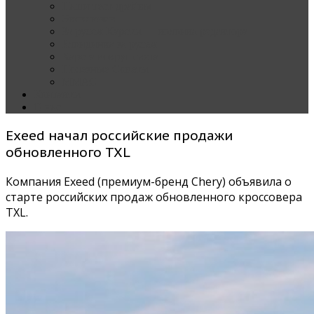
Наши тест-драйвы
Эксклюзив
За рулем Кареты — колонка редактора
Блондинка за рулем
Карета вокруг света
Полезные Советы
ММАС
Контакты
О нас
Exeed начал российские продажи
обновленного TXL
Компания Exeed (премиум-бренд Chery) объявила о
старте российских продаж обновленного кроссовера
TXL.