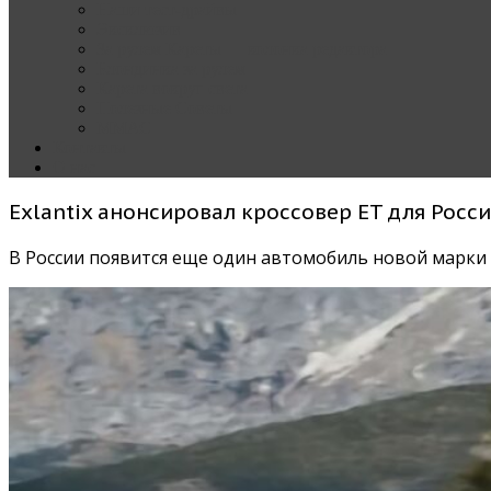
Наши тест-драйвы
Эксклюзив
За рулем Кареты — колонка редактора
Блондинка за рулем
Карета вокруг света
Полезные Советы
ММАС
Контакты
О нас
Exlantix анонсировал кроссовер ET для Росс
В России появится еще один автомобиль новой марки E