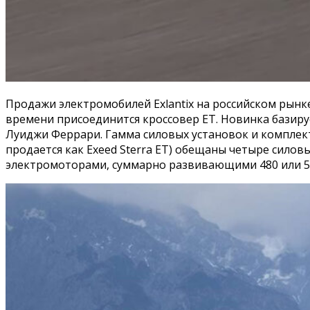
Продажи электромобилей Exlantix на российском рынке
времени присоединится кроссовер ET. Новинка базируе
Луиджи Феррари. Гамма силовых установок и комплект
продается как Exeed Sterra ET) обещаны четыре силовы
электромоторами, суммарно развивающими 480 или 561 л.