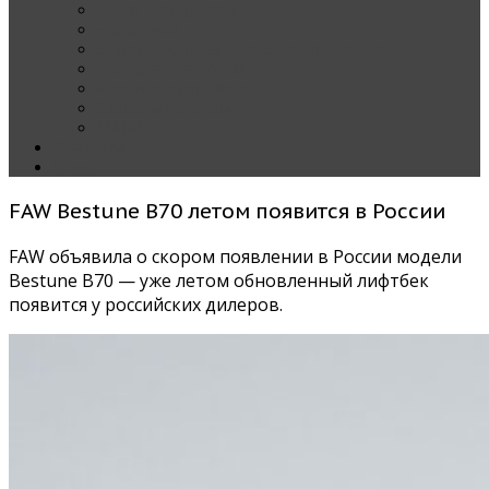
Наши тест-драйвы
Эксклюзив
За рулем Кареты — колонка редактора
Блондинка за рулем
Карета вокруг света
Полезные Советы
ММАС
Контакты
О нас
FAW Bestune B70 летом появится в России
FAW объявила о скором появлении в России модели
Bestune B70 — уже летом обновленный лифтбек
появится у российских дилеров.