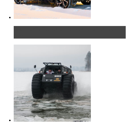
Тест-драйв Toyota C-HR: идеальный качок для
России