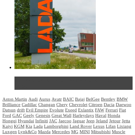
Не так страшен черт: мифы и реальность о ДЦ
LADA
Aston Martin
Audi
Aurus
Avatr
BAIC
Bajaj
BelGee
Bentley
BMW
Brilliance
Cadillac
Changan
Chery
Chevrolet
Citroen
Dacia
Daewoo
Datsun
drift
Evil Empire
Evolute
Exeed
Exlantix
FAW
Ferrari
Fiat
Ford
GAC
Geely
Genesis
Great Wall
Harleydays
Haval
Honda
Hongqi
Hyundai
Infiniti
JAC
Jaecoo
Jaguar
Jeep
Jeland
Jetour
Jetta
Kaiyi
KGM
Kia
Lada
Lamborghini
Land Rover
Lexus
Lifan
Lixiang
Luxgen
Lynk&Co
Mazda
Mercedes
MG
MINI
Mitsubishi
Muscle