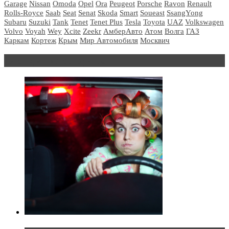
Garage
Nissan
Omoda
Opel
Ora
Peugeot
Porsche
Ravon
Renault
Rolls-Royce
Saab
Seat
Senat
Skoda
Smart
Soueast
SsangYong
Subaru
Suzuki
Tank
Tenet
Tenet Plus
Tesla
Toyota
UAZ
Volkswagen
Volvo
Voyah
Wey
Xcite
Zeekr
АмберАвто
Атом
Волга
ГАЗ
Каркам
Кортеж
Крым
Мир Автомобиля
Москвич
Блондинка за рулем