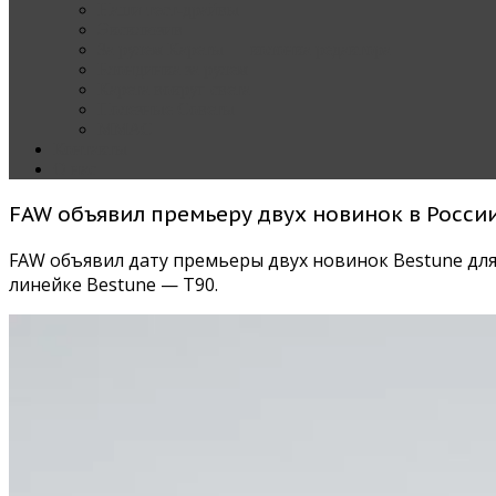
Наши тест-драйвы
Эксклюзив
За рулем Кареты — колонка редактора
Блондинка за рулем
Карета вокруг света
Полезные Советы
ММАС
Контакты
О нас
FAW объявил премьеру двух новинок в Росси
FAW объявил дату премьеры двух новинок Bestune для
линейке Bestune — T90.