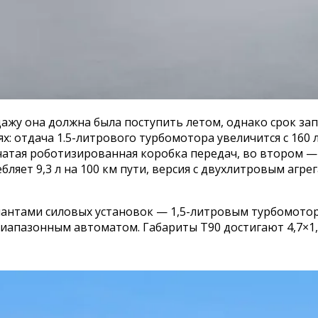
ажу она должна была поступить летом, однако срок запу
отдача 1.5-литрового турбомотора увеличится с 160 л.с.
чатая роботизированная коробка передач, во втором —
ребляет 9,3 л на 100 км пути, версия с двухлитровым агре
риантами силовых установок — 1,5-литровым турбомотор
пазонным автоматом. Габариты T90 достигают 4,7×1,9×