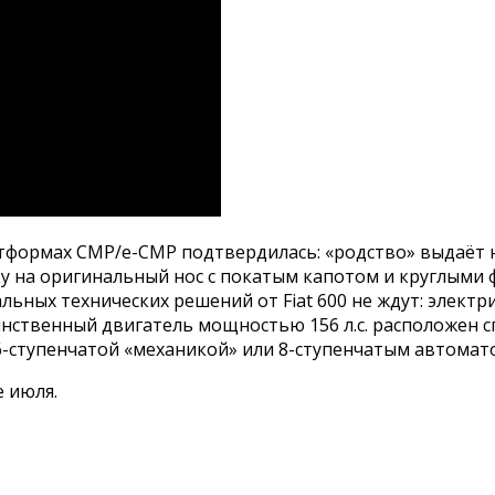
атформах CMP/e-CMP подтвердилась: «родство» выдаёт н
у на оригинальный нос с покатым капотом и круглыми 
кальных технических решений от Fiat 600 не ждут: элект
 единственный двигатель мощностью 156 л.с. расположен
 6-ступенчатой «механикой» или 8-ступенчатым автомат
е июля.