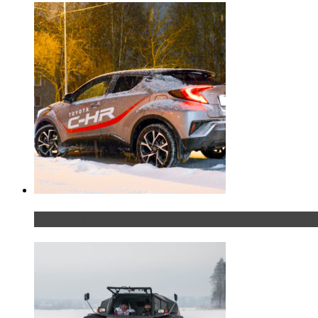
Тест-драйв Toyota C-HR: идеальный качок для Р