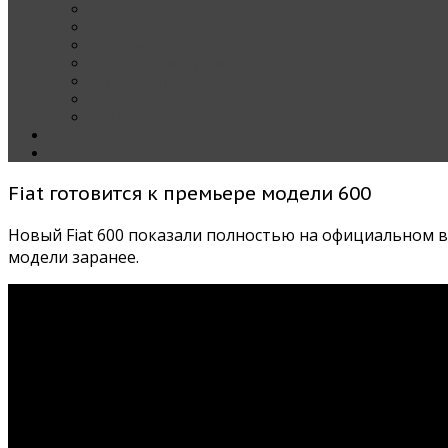
Наши тест-драйвы
Эксклюзив
За рулем Кареты — колонка редактора
Блондинка за рулем
Карета вокруг света
Полезные Советы
ММАС
Контакты
О нас
Fiat готовится к премьере модели 600
Новый Fiat 600 показали полностью на официальном в
модели заранее.