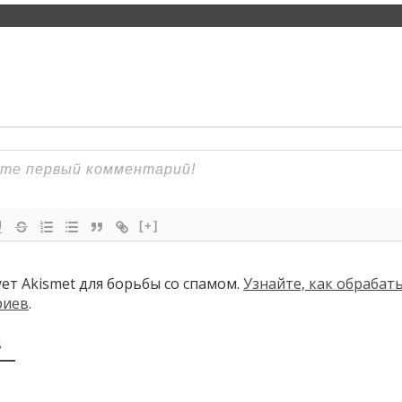
[+]
ует Akismet для борьбы со спамом.
Узнайте, как обраба
риев
.
В