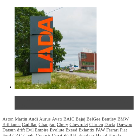
Не так страшен черт: мифы и реальность о ДЦ
LADA
Aston Martin
Audi
Aurus
Avatr
BAIC
Bajaj
BelGee
Bentley
BMW
Brilliance
Cadillac
Changan
Chery
Chevrolet
Citroen
Dacia
Daewoo
Datsun
drift
Evil Empire
Evolute
Exeed
Exlantix
FAW
Ferrari
Fiat
Ford
GAC
Geely
Genesis
Great Wall
Harleydays
Haval
Honda