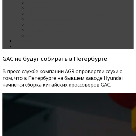
Наши тест-драйвы
Эксклюзив
За рулем Кареты — колонка редактора
Блондинка за рулем
Карета вокруг света
Полезные Советы
ММАС
Контакты
О нас
GAC не будут собирать в Петербурге
В пресс-службе компании AGR опровергли слухи о
том, что в Петербурге на бывшем заводе Hyundai
начнется сборка китайских кроссоверов GAC.