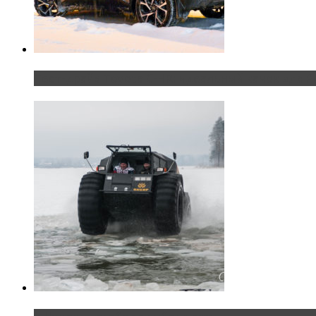
Тест-драйв Toyota C-HR: идеальный качок для Р