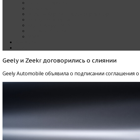
Наши тест-драйвы
Эксклюзив
За рулем Кареты — колонка редактора
Блондинка за рулем
Карета вокруг света
Полезные Советы
ММАС
Контакты
О нас
Geely и Zeekr договорились о слиянии
Geely Automobile объявила о подписании соглашения 