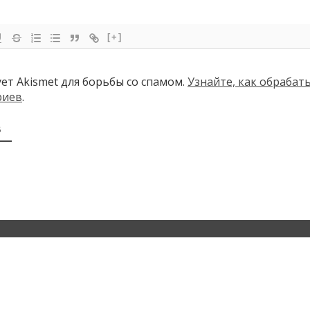
[+]
ует Akismet для борьбы со спамом.
Узнайте, как обраба
риев
.
В