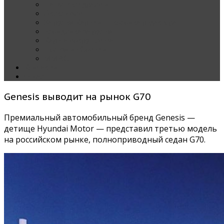
Наши тест-драйвы
Эксклюзив
За рулем Кареты — колонка редактора
Блондинка за рулем
Карета вокруг света
Полезные Советы
ММАС
Контакты
О нас
Genesis выводит на рынок G70
Премиальный автомобильный бренд Genesis —
детище Hyundai Motor — представил третью модель
на российском рынке, полноприводный седан G70.