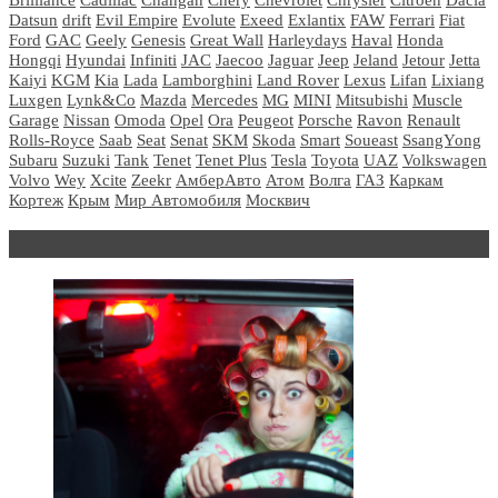
Datsun
drift
Evil Empire
Evolute
Exeed
Exlantix
FAW
Ferrari
Fiat
Ford
GAC
Geely
Genesis
Great Wall
Harleydays
Haval
Honda
Hongqi
Hyundai
Infiniti
JAC
Jaecoo
Jaguar
Jeep
Jeland
Jetour
Jetta
Kaiyi
KGM
Kia
Lada
Lamborghini
Land Rover
Lexus
Lifan
Lixiang
Luxgen
Lynk&Co
Mazda
Mercedes
MG
MINI
Mitsubishi
Muscle
Garage
Nissan
Omoda
Opel
Ora
Peugeot
Porsche
Ravon
Renault
Rolls-Royce
Saab
Seat
Senat
SKM
Skoda
Smart
Soueast
SsangYong
Subaru
Suzuki
Tank
Tenet
Tenet Plus
Tesla
Toyota
UAZ
Volkswagen
Volvo
Wey
Xcite
Zeekr
АмберАвто
Атом
Волга
ГАЗ
Каркам
Кортеж
Крым
Мир Автомобиля
Москвич
Блондинка за рулем