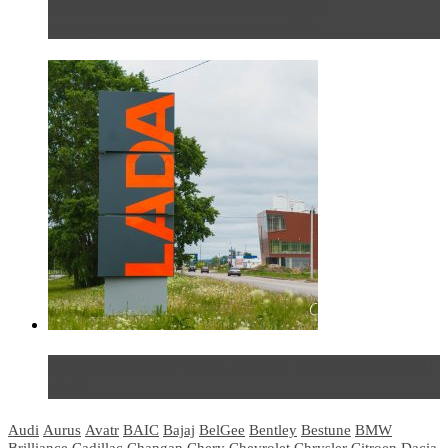
Прямая трансляция с Московского
международного автосалона 20...
Не так страшен черт: мифы и реальность о ДЦ
LADA
Audi
Aurus
Avatr
BAIC
Bajaj
BelGee
Bentley
Bestune
BMW
Brilliance
Cadillac
Changan
Chery
Chevrolet
Chrysler
Citroen
Dacia