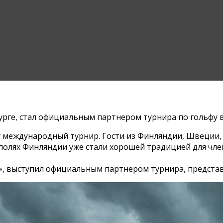
ге, стал официальным партнером турнира по гольфу в 
у международный турнир. Гости из Финляндии, Швеции, 
полях Финляндии уже стали хорошей традицией для член
 выступил официальным партнером турнира, представив