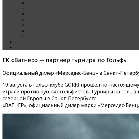
Наши тест-драйвы
Эксклюзив
За рулем Кареты — колонка редактора
Блондинка за рулем
Карета вокруг света
Полезные Советы
ММАС
Контакты
О нас
ГК «Вагнер» — партнер турнира по Гольфу
Официальный дилер «Мерседес-Бенц» в Санкт-Петербур
19 августа в гольф-клубе GORKI прошел по-настоящем
играли против русских гольфистов. Турниры на гольф-
северной Европы в Санкт-Петербурге.
«ВАГНЕР», официальный дилер марки «Мерседес-Бенц»,