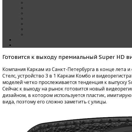
Наши тест-драйвы
Эксклюзив
За рулем Кареты — колонка редактора
Блондинка за рулем
Карета вокруг света
Полезные Советы
ММАС
Контакты
О нас
Готовится к выходу премиальный Super HD 
Компания Каркам из Санкт-Петербурга в конце лета 
Стелс, устройство 3 в 1 Каркам Комбо и видеорегистр
моделей четко прослеживается тенденция к выпуску Su
Сейчас к выходу на рынок готовится новый видеорег
дизайном, в котором используется пластик, имитирую
вида, поэтому его сложно заметить с улицы.