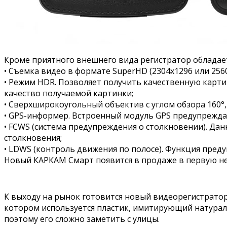
Кроме приятного внешнего вида регистратор облада
• Съемка видео в формате SuperHD (2304х1296 или 2560
• Режим HDR. Позволяет получить качественную карти
качество получаемой картинки;
• Сверхширокоугольный объектив с углом обзора 160°
• GPS-информер. Встроенный модуль GPS предупреждае
• FCWS (система предупреждения о столкновении). Да
столкновения;
• LDWS (контроль движения по полосе). Функция пред
Новый КАРКАМ Смарт появится в продаже в первую не
К выходу на рынок готовится новый видеорегистрато
котором используется пластик, имитирующий натураль
поэтому его сложно заметить с улицы.