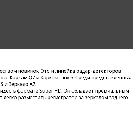
еством новинок. Это и линейка радар-детекторов
ные Каркам Q7 и Каркам Tiny S. Среди представленных
S и Зеркало А7.
видео в формате Super HD. Он обладает премиальным
 легко разместить регистратор за зеркалом заднего