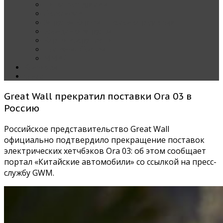
Наши тест-драйвы
Эксклюзив
За рулем Кареты — колонка редактора
Блондинка за рулем
Карета вокруг света
Полезные Советы
ММАС
Контакты
О нас
Great Wall прекратил поставки Ora 03 в
Россию
Российское представительство Great Wall
официально подтвердило прекращение поставок
электрических хетчбэков Ora 03: об этом сообщает
портал «Китайские автомобили» со ссылкой на пресс-
службу GWM.