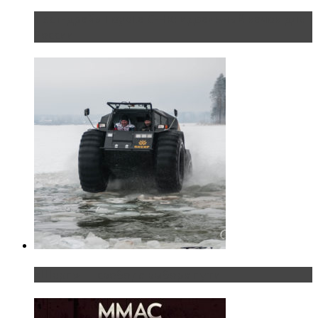
Тест-драйв Toyota C-HR: идеальный качок для
России
«Шерп» — свобода выбора пути