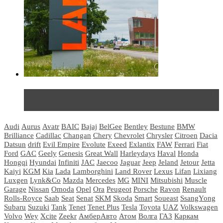
Не так страшен черт: мифы и реальность о ДЦ
LADA
Audi
Aurus
Avatr
BAIC
Bajaj
BelGee
Bentley
Bestune
BMW
Brilliance
Cadillac
Changan
Chery
Chevrolet
Chrysler
Citroen
Dacia
Datsun
drift
Evil Empire
Evolute
Exeed
Exlantix
FAW
Ferrari
Fiat
Ford
GAC
Geely
Genesis
Great Wall
Harleydays
Haval
Honda
Hongqi
Hyundai
Infiniti
JAC
Jaecoo
Jaguar
Jeep
Jeland
Jetour
Jetta
Kaiyi
KGM
Kia
Lada
Lamborghini
Land Rover
Lexus
Lifan
Lixiang
Luxgen
Lynk&Co
Mazda
Mercedes
MG
MINI
Mitsubishi
Muscle
Garage
Nissan
Omoda
Opel
Ora
Peugeot
Porsche
Ravon
Renault
Rolls-Royce
Saab
Seat
Senat
SKM
Skoda
Smart
Soueast
SsangYong
Subaru
Suzuki
Tank
Tenet
Tenet Plus
Tesla
Toyota
UAZ
Volkswagen
Volvo
Wey
Xcite
Zeekr
АмберАвто
Атом
Волга
ГАЗ
Каркам