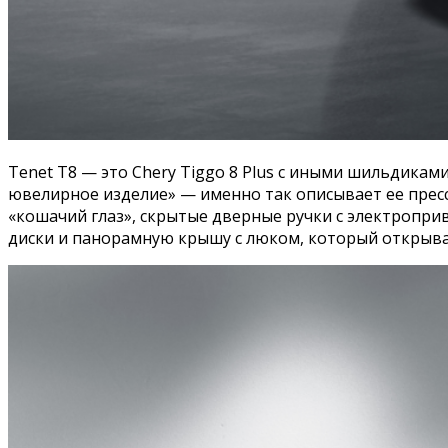
Tenet T8 — это Chery Tiggo 8 Plus с иными шильдикам
ювелирное изделие» — именно так описывает ее пресс
«кошачий глаз», скрытые дверные ручки с электропри
диски и панорамную крышу с люком, который открывае