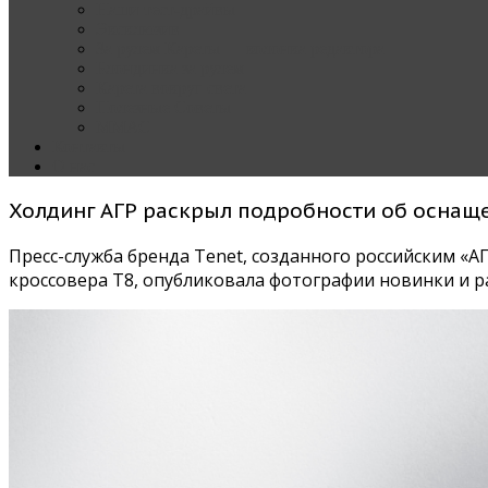
Наши тест-драйвы
Эксклюзив
За рулем Кареты — колонка редактора
Блондинка за рулем
Карета вокруг света
Полезные Советы
ММАС
Контакты
О нас
Холдинг АГР раскрыл подробности об оснащ
Пресс-служба бренда Tenet, созданного российским «А
кроссовера T8, опубликовала фотографии новинки и р