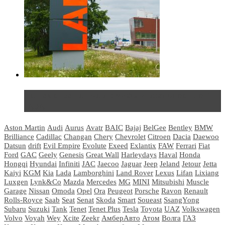
Не так страшен черт: мифы и реальность о ДЦ
LADA
Aston Martin
Audi
Aurus
Avatr
BAIC
Bajaj
BelGee
Bentley
BMW
Brilliance
Cadillac
Changan
Chery
Chevrolet
Citroen
Dacia
Daewoo
Datsun
drift
Evil Empire
Evolute
Exeed
Exlantix
FAW
Ferrari
Fiat
Ford
GAC
Geely
Genesis
Great Wall
Harleydays
Haval
Honda
Hongqi
Hyundai
Infiniti
JAC
Jaecoo
Jaguar
Jeep
Jeland
Jetour
Jetta
Kaiyi
KGM
Kia
Lada
Lamborghini
Land Rover
Lexus
Lifan
Lixiang
Luxgen
Lynk&Co
Mazda
Mercedes
MG
MINI
Mitsubishi
Muscle
Garage
Nissan
Omoda
Opel
Ora
Peugeot
Porsche
Ravon
Renault
Rolls-Royce
Saab
Seat
Senat
Skoda
Smart
Soueast
SsangYong
Subaru
Suzuki
Tank
Tenet
Tenet Plus
Tesla
Toyota
UAZ
Volkswagen
Volvo
Voyah
Wey
Xcite
Zeekr
АмберАвто
Атом
Волга
ГАЗ