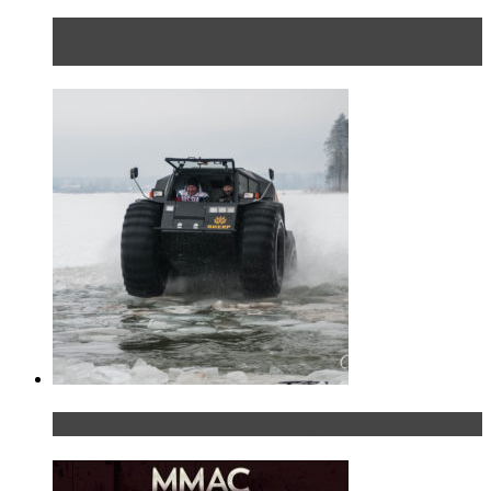
Тест-драйв Toyota C-HR: идеальный качок для
России
«Шерп» — свобода выбора пути