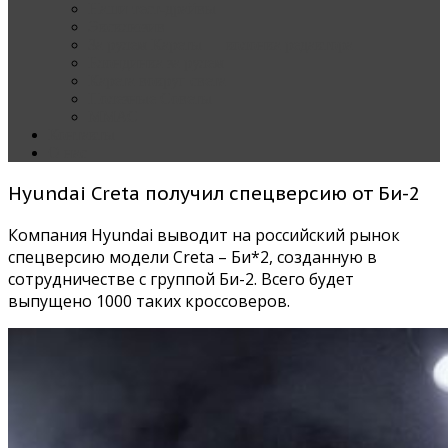
Наши тест-драйвы
Эксклюзив
За рулем Кареты — колонка редактора
Блондинка за рулем
Карета вокруг света
Полезные Советы
ММАС
Контакты
О нас
Hyundai Creta получил спецверсию от Би-2
Компания Hyundai выводит на российский рынок
спецверсию модели Creta – Би*2, созданную в
сотрудничестве с группой Би-2. Всего будет
выпущено 1000 таких кроссоверов.