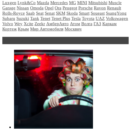
Luxgen
Lynk&Co
Mazda
Mercedes
MG
MINI
Mitsubishi
Muscle
Garage
Nissan
Omoda
Opel
Ora
Peugeot
Porsche
Ravon
Renault
Rolls-Royce
Saab
Seat
Senat
SKM
Skoda
Smart
Soueast
SsangYong
Subaru
Suzuki
Tank
Tenet
Tenet Plus
Tesla
Toyota
UAZ
Volkswagen
Volvo
Wey
Xcite
Zeekr
АмберАвто
Атом
Волга
ГАЗ
Каркам
Кортеж
Крым
Мир Автомобиля
Москвич
Блондинка за рулем