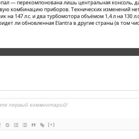
опал — перекомпонована лишь центральная консоль, д
вую комбинацию приборов. Технических изменений нет
а 147 л.с. и два турбомотора объёмом 1,4 л на 130 л.с.
ридет ли обновленная Elantra в другие страны (в том чи
[+]