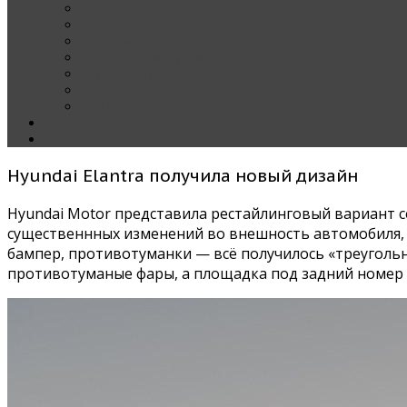
Наши тест-драйвы
Эксклюзив
За рулем Кареты — колонка редактора
Блондинка за рулем
Карета вокруг света
Полезные Советы
ММАС
Контакты
О нас
Hyundai Elantra получила новый дизайн
Hyundai Motor представила рестайлинговый вариант с
существеннных изменений во внешность автомобиля, т
бампер, противотуманки — всё получилось «треуголь
противотуманые фары, а площадка под задний номер 