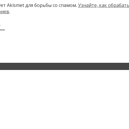
ует Akismet для борьбы со спамом.
Узнайте, как обраба
риев
.
В